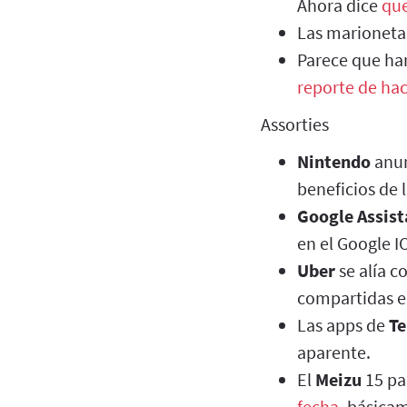
Ahora dice
que
Las marioneta
Parece que ha
reporte de hac
Assorties
Nintendo
anu
beneficios de
Google Assist
en el Google I
Uber
se alía c
compartidas e
Las apps de
T
aparente.
El
Meizu
15 pa
fecha
, básica