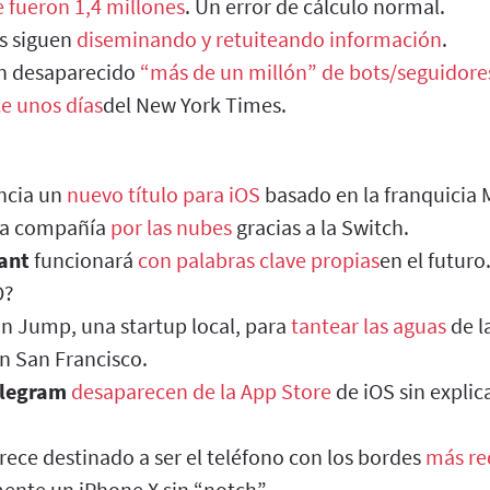
 fueron 1,4 millones
. Un error de cálculo normal.
s siguen
diseminando y retuiteando información
.
n desaparecido
“más de un millón” de bots/seguidores
e unos días
del New York Times.
ncia un
nuevo título para iOS
basado en la franquicia 
 la compañía
por las nubes
gracias a la Switch.
ant
funcionará
con palabras clave propias
en el futur
O?
on Jump, una startup local, para
tantear las aguas
de la
n San Francisco.
elegram
desaparecen de la App Store
de iOS sin explic
rece destinado a ser el teléfono con los bordes
más re
mente un iPhone X sin “notch”.