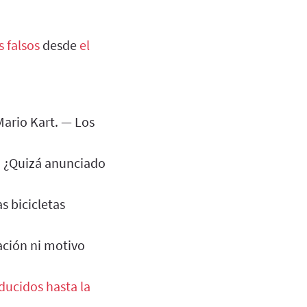
 falsos
desde
el
Mario Kart. — Los
o. ¿Quizá anunciado
s bicicletas
ación ni motivo
ducidos hasta la