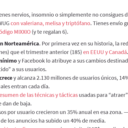
ienes nervios, insomnio o simplemente no consigues d
s WUG
con valeriana, melisa y triptófano
. Tienes envío g
código MIXXIO
(y te regalan 6).
en Norteamérica
. Por primera vez en su historia, la r
nes) que el trimestre anterior (185)
en EEUU y Canadá
 mínimo
y Facebook lo atribuye a sus cambios destinad
ido” a sus usuarios.
 crece
y alcanza 2.130 millones de usuarios únicos, 1
uales entran cada día.
esumen de las técnicas y tácticas
usadas para “atraer”
e dan de baja.
resos por usuario crecieron un 35% anual en esa zona.
o de los anuncios ha subido un 40% de media.