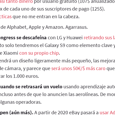
asi tanto dinero
por usuario gratuito (107$ anualizado
x de cada uno de sus suscriptores de pago (125$).
cticas
que no me entran en la cabeza.
de Alphabet, Apple y Amazon. Agarrasus.
ongress se descafeína
con LG y Huawei
retirando sus 
o solo tendremos el Galaxy S9 como elemento clave 
de Xiaomi
con su propio chip
.
endrá un diseño ligeramente más pequeño, las mejora
 de cámara, y parece que
será unos 50€/$ más caro
que 
ar los 1.000 euros.
cuando se retrasará un vuelo
usando aprendizaje aut
ncluso antes de que lo anuncien las aerolíneas. De m
 algunas operadoras.
pen (aún más).
A partir de 2020 eBay pasará a
usar A