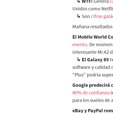
↳
WTF:
Genera
c
Unidos como Netfli
↳
Son
cifras galá
Mañana resultados 
El Mobile World C
evento
. De moment
interesante Mi A2 
↳
El Galaxy S9
t
software y calidad
“Plus” podría super
Google predecirá 
80% de confianza
i
para los vuelos de
eBay y PayPal rom