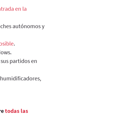
trada en la
oches autónomos y
osible
.
dows.
 sus partidos en
 humidificadores,
re
todas las