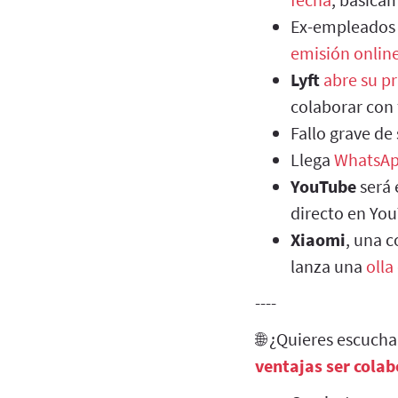
Ex-empleados
emisión onlin
Lyft
abre su p
colaborar con 
Fallo grave de
Llega
WhatsAp
YouTube
será 
directo en Yo
Xiaomi
, una 
lanza una
olla
----
🌐 ¿Quieres escuch
ventajas ser cola