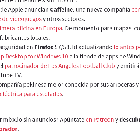
 de Apple anuncian
Caffeine
, una nueva compañía
cen
e de videojuegos
y otros sectores.
rimera oficina en Europa
. De momento para mapas, c
fabricantes locales.
 seguridad en
Firefox
57/58. Id actualizando
lo antes p
p Desktop for Windows 10
a la tienda de apps de Win
el
patrocinador de Los Ángeles Football Club
y emitirá
uTube TV.
compañía pekinesa mejor conocida por sus arroceras y
 eléctrica para estofados
.
ar mixx.io sin anuncios? Apúntate
en Patreon
y
descub
borador
.