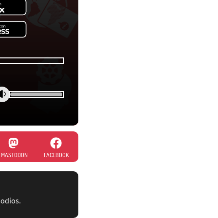
MASTODON
FACEBOOK
sodios.