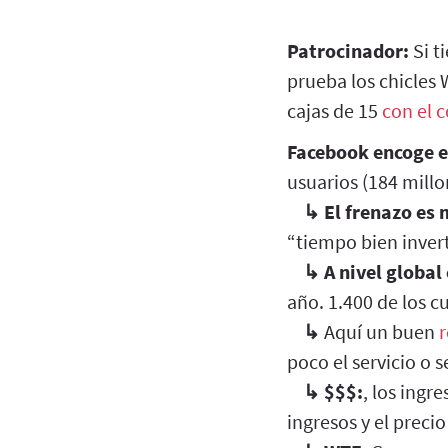
Patrocinador:
Si t
prueba los chicle
cajas de 15
con el 
Facebook encoge 
usuarios (184 millo
↳
El frenazo es
“tiempo bien invert
↳
A nivel global
año. 1.400 de los c
↳
Aquí un buen
r
poco el servicio o s
↳
$$$:
, los ing
ingresos y el preci