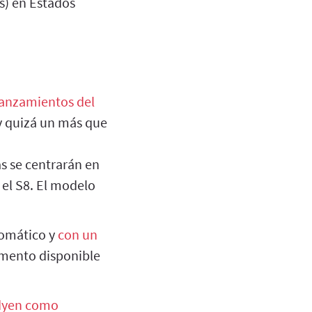
s) en Estados
lanzamientos del
y quizá un más que
s se centrarán en
el S8. El modelo
omático y
con un
omento disponible
dyen como