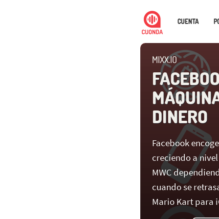
CUENTA
P
MIXX.IO
FACEBOO
MÁQUINA
DINERO
Facebook encoge
creciendo a nivel
MWC dependiendo
cuando se retras
Mario Kart para 