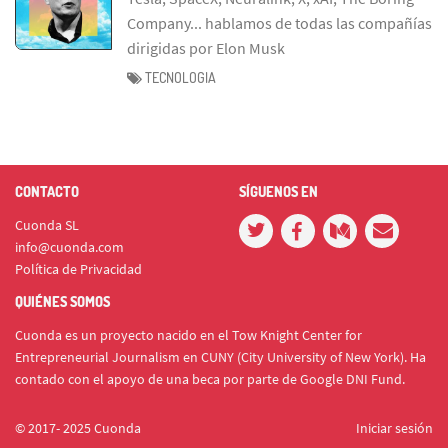
Company... hablamos de todas las compañías
dirigidas por Elon Musk
TECNOLOGIA
CONTACTO
SÍGUENOS EN
Cuonda SL
info@cuonda.com
Política de Privacidad
QUIÉNES SOMOS
Cuonda es un proyecto nacido en el Tow Knight Center for
Entrepreneurial Journalism en CUNY (City University of New York). Ha
contado con el apoyo de una beca por parte de Google DNI Fund.
© 2017- 2025 Cuonda
Iniciar sesión