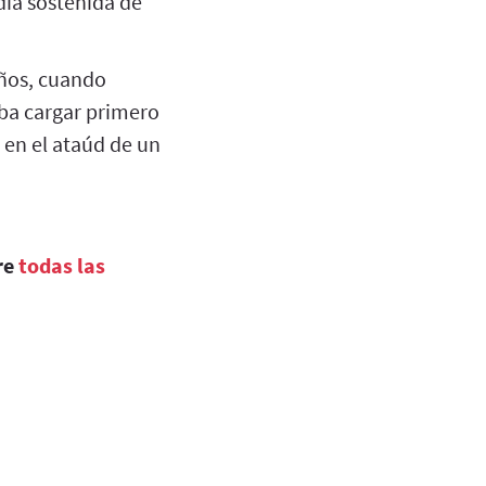
ia sostenida de
ños, cuando
aba cargar primero
 en el ataúd de un
re
todas las