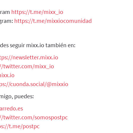
egram
https://t.me/mixx_io
egram:
https://t.me/mixxiocomunidad
des seguir mixx.io también en:
tps://newsletter.mixx.io
//twitter.com/mixx_io
ixx.io
ps://cuonda.social/@mixxio
migo, puedes:
arredo.es
://twitter.com/somospostpc
ps://t.me/postpc