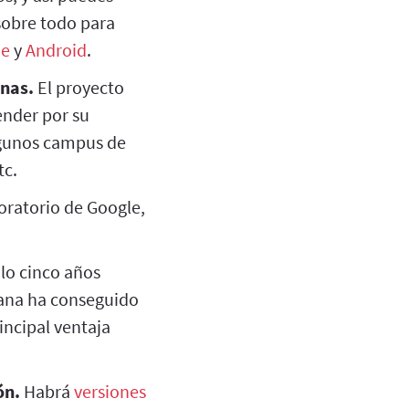
sobre todo para
ne
y
Android
.
inas.
El proyecto
ender por su
gunos campus de
tc.
boratorio de Google,
lo cinco años
niana ha conseguido
rincipal ventaja
ón.
Habrá
versiones