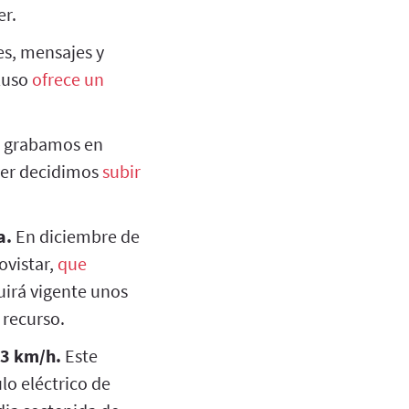
er.
s, mensajes y
cluso
ofrece un
 grabamos en
Ayer decidimos
subir
a.
En diciembre de
ovistar,
que
uirá vigente unos
 recurso.
23 km/h.
Este
lo eléctrico de