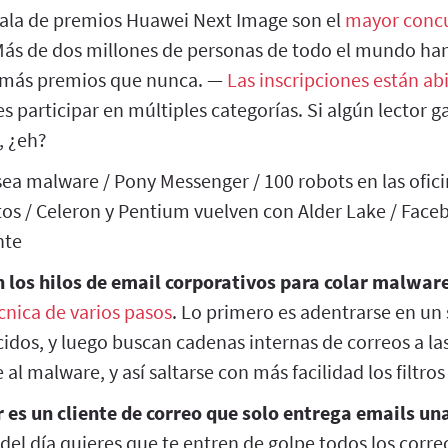
ala de premios Huawei Next Image son el
mayor concu
ás de dos millones de personas de todo el mundo han
n más premios que nunca. —
Las inscripciones están ab
 participar en múltiples categorías. Si algún lector g
 ¿eh?
sea malware / Pony Messenger / 100 robots en las ofici
tos / Celeron y Pentium vuelven con Alder Lake / Face
nte
n los hilos de email corporativos para colar malwar
cnica de varios pasos
. Lo primero es adentrarse en un
dos, y luego buscan cadenas internas de correos a la
al malware, y así saltarse con más facilidad los filtro
es un cliente de correo que solo entrega emails una 
del día quieres que te entren de golpe todos los corre