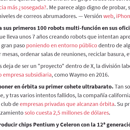
cia más ¿sosegada?
. Me parece algo digno de probar, 
niveles de correos abrumadores. — Versión
web
,
iPho
 sus primeros 100 robots multi-función en sus ofic
ue lleva unos 7 años creando robots que intentan apr
n gran paso
poniendo en entorno público
dentro de al
 mesas, ordenar salas de reuniones, reciclar basura, e
deja de ser un "proyecto" dentro de X, la división la
 empresa subsidiaria
, como Waymo en 2016.
poner en órbita su primer cohete ultrabarato.
Tan so
, y tras varios intentos fallidos, la compañía califor
o club de
empresas privadas que alcanzan órbita
. Su p
anzamiento
solo cuesta 2,5 millones de dólares
.
producir chips Pentium y Celeron con la 12ª generaci