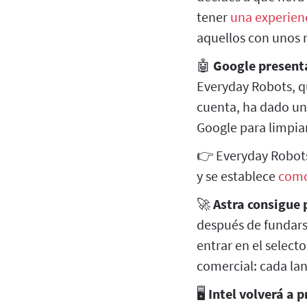
tener
una experien
aquellos con unos 
🤖
Google presenta
Everyday Robots, q
cuenta, ha dado u
Google para limpiar
👉 Everyday Robots 
y se establece
como
🚀
Astra consigue 
después de fundarse
entrar en el select
comercial: cada l
🖥️
Intel volverá a 