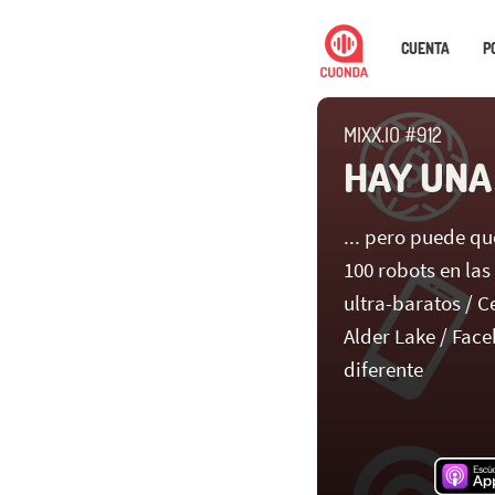
CUENTA
P
MIXX.IO #912
HAY UNA
... pero puede q
100 robots en las
ultra-baratos / 
Alder Lake / Fac
diferente