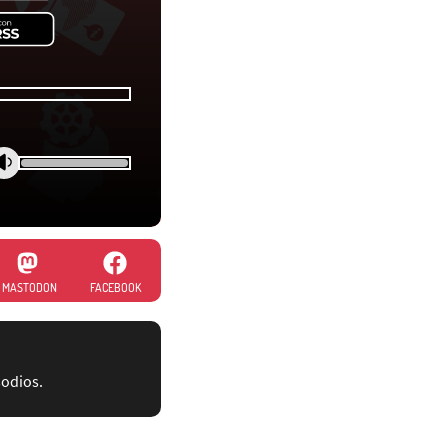
MASTODON
FACEBOOK
sodios.