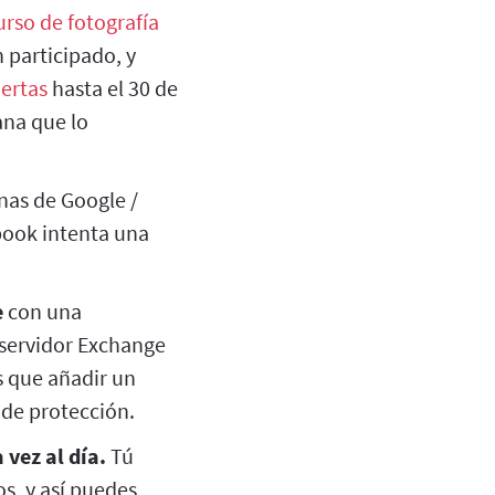
rso de fotografía
 participado, y
iertas
hasta el 30 de
ana que lo
nas de Google /
book intenta una
e
con una
 servidor Exchange
s que añadir un
s de protección.
vez al día.
Tú
os, y así puedes