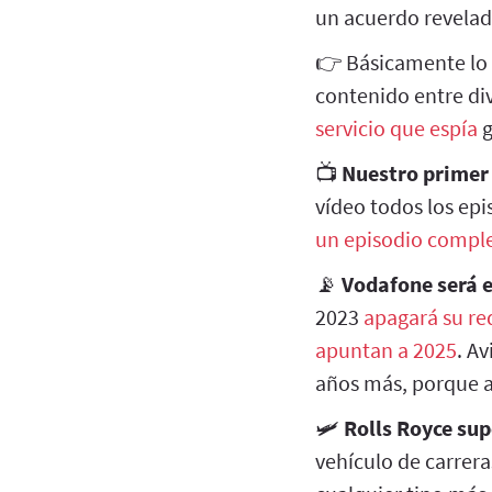
un acuerdo revelad
👉 Básicamente lo 
contenido entre di
servicio que espía
g
📺
Nuestro primer
vídeo todos los epi
un episodio compl
📡
Vodafone será e
2023
apagará su re
apuntan a 2025
. A
años más, porque a
🛩️
Rolls Royce sup
vehículo de carrer