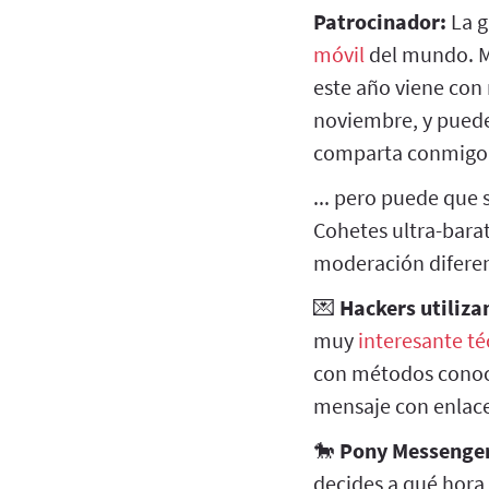
Patrocinador:
La g
móvil
del mundo. M
este año viene co
noviembre, y puedes
comparta conmigo,
... pero puede que 
Cohetes ultra-bara
moderación difere
💌
Hackers utiliza
muy
interesante té
con métodos conoci
mensaje con enlace 
🐎
Pony Messenger 
decides a qué hora 