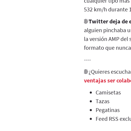
cualquier tipo más 
532 km/h durante 1
🌐
Twitter deja de
alguien pinchaba un
la versión AMP del 
formato que nunca 
----
🌐 ¿Quieres escuch
ventajas ser cola
Camisetas
Tazas
Pegatinas
Feed RSS exclu
----