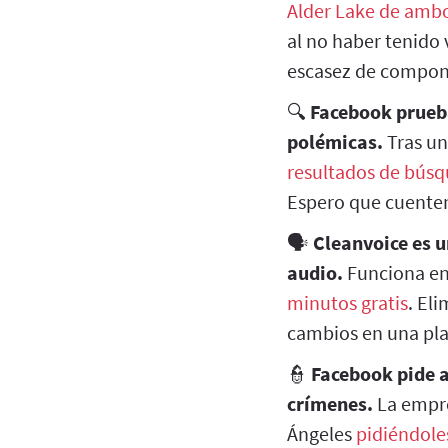
Alder Lake de amb
al no haber tenido 
escasez de compon
🔍
Facebook prueba
polémicas.
Tras un
resultados de bús
Espero que cuenten
🗣️
Cleanvoice es 
audio.
Funciona en
minutos gratis
. El
cambios en una plan
👮
Facebook pide a
crímenes.
La empre
Ángeles
pidiéndole