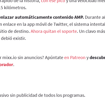
rápido de la historia,
con ese pico
y una velocidad med
5 kilómetros.
 enlazar automáticamente contenido AMP.
Durante a
 enlace en la app móvil de Twitter, el sistema intent
sitio de destino.
Ahora quitan el soporte
. Un clavo más
debió existir.
ar mixx.io sin anuncios? Apúntate
en Patreon
y
descub
borador
.
sivo sin publicidad de todos los programas.