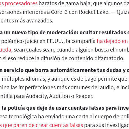
os procesadores
baratos de gama baja, que algunos d
versiones inferiores a Core i3 con Rocket Lake. — Quizá 
entes más avanzados.
 un nuevo tipo de moderación: ocultar resultados
 polémico juicio en EE.UU., la compañía
ha dejado en 
queda
, sean cuales sean, cuando alguien busca el nom
 si eso reduce la difusión de contenido difamatorio.
un servicio que borra automáticamente tus dudas y 
 múltiples idiomas, y aunque es de pago permite que
imina las imperfecciones más comunes del audio, e inclu
tilla para Audacity, Audition o Reaper.
 la policía que deje de usar cuentas falsas para inv
sa tecnológica ha enviado una carta al cuerpo de poli
s que paren de crear cuentas falsas
para sus investiga