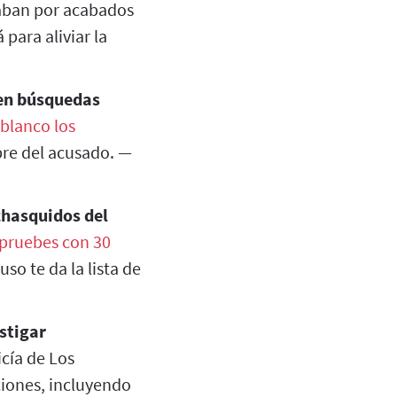
aban por acabados
para aliviar la
 en búsquedas
blanco los
bre del acusado. —
chasquidos del
pruebes con 30
so te da la lista de
estigar
cía de Los
ciones, incluyendo