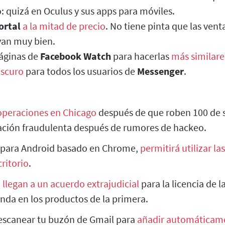
o: quizá en Oculus y sus apps para móviles.
ortal
a la mitad de precio
. No tiene pinta que las vent
yan muy bien.
páginas de
Facebook Watch
para hacerlas
más similare
scuro
para todos los usuarios de
Messenger
.
operaciones en Chicago
después de que roben 100 de s
ación fraudulenta después de rumores de hackeo.
r para Android basado en Chrome,
permitirá utilizar la
critorio
.
m
llegan a un acuerdo extrajudicial
para la licencia de l
nda en los productos de la primera.
escanear tu buzón de Gmail para
añadir automáticame