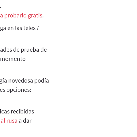
.
a probarlo gratis
.
a en las teles /
ades de prueba de
de momento
ogía novedosa podía
res opciones:
ticas recibidas
ial rusa
a dar