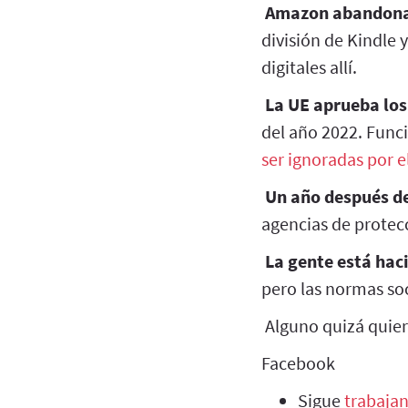
Amazon abandona 
división de Kindle 
digitales allí.
La UE aprueba los
del año 2022. Funci
ser ignoradas por e
Un año después d
agencias de prote
La gente está hac
pero las normas so
Alguno quizá quier
Facebook
Sigue
trabajan