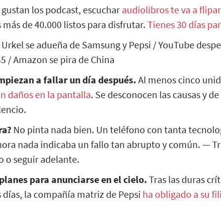
e gustan los podcast, escuchar
audiolibros te va a flipar
 más de 40.000 listos para disfrutar.
Tienes 30 días par
e Urkel se adueña de Samsung y Pepsi / YouTube despeg
S5 / Amazon se pira de China
mpiezan a fallar un día después.
Al menos cinco unid
en daños en la pantalla
. Se desconocen las causas y 
encio.
ra?
No pinta nada bien. Un teléfono con tanta tecnol
ahora nada indicaba un fallo tan abrupto y común. — T
o o seguir adelante.
planes para anunciarse en el cielo.
Tras las duras crí
s días, la compañía matriz de Pepsi
ha obligado a su fil