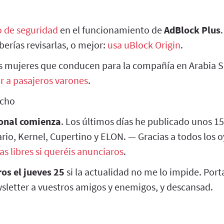
o de seguridad
en el funcionamiento de
AdBlock Plus
.
erías revisarlas, o mejor:
usa uBlock Origin
.
as mujeres que conducen para la compañía en Arabia S
ar a pasajeros varones
.
ocho
ional comienza
. Los últimos días he publicado unos 1
ario, Kernel, Cupertino y ELON. — Gracias a todos los 
s libres si queréis anunciaros
.
os el jueves 25
si la actualidad no me lo impide. Port
letter a vuestros amigos y enemigos, y descansad.