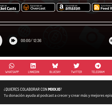
00:00
/
12:36
WHATSAPP
LINKEDIN
BLUESKY
TWITTER
TELEGRAM
¿QUIERES COLABORAR CON
MIXX.IO
?
Tu donación ayuda al podcast a crecer y crear más y mejores epi