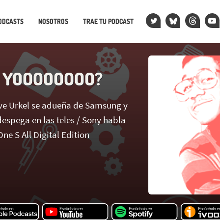
ODCASTS
NOSOTROS
TRAE TU PODCAST
O YOOOOOOOO?
teve Urkel se adueña de Samsung y
espega en las teles / Sony habla
ne S All Digital Edition