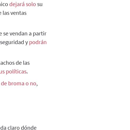
nico
dejará solo
su
e las ventas
 se vendan a partir
 seguridad y
podrán
achos de las
us políticas
.
n de broma o no
,
ueda claro dónde