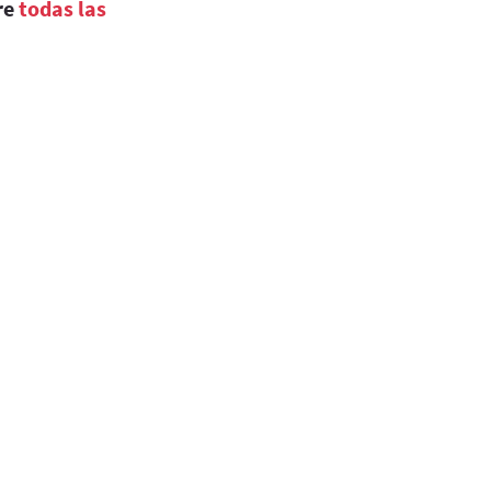
re
todas las