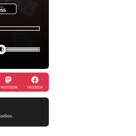
MASTODON
FACEBOOK
sodios.