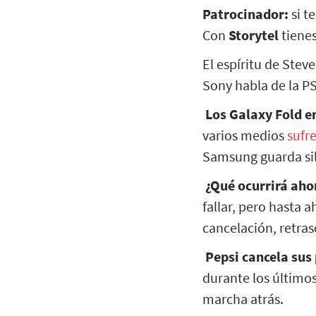
Patrocinador:
si t
Con
Storytel
tienes
El espíritu de Stev
Sony habla de la P
Los Galaxy Fold e
varios medios
sufr
Samsung guarda sil
¿Qué ocurrirá aho
fallar, pero hasta 
cancelación, retras
Pepsi cancela sus 
durante los último
marcha atrás.