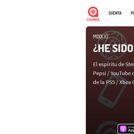
CUENTA
P
MIXX.IO
¿HE SID
El espíritu de S
Pepsi / YouTube d
de la PS5 / Xbox O