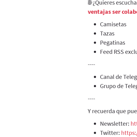
🌐 ¿Quieres escuch
ventajas ser cola
Camisetas
Tazas
Pegatinas
Feed RSS exclu
----
Canal de Tel
Grupo de Tel
----
Y recuerda que pue
Newsletter:
ht
Twitter:
https: