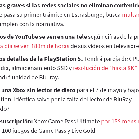
s graves si las redes sociales no eliminan contenid
ue pasa su primer trámite en Estrasburgo, busca
multar
umplen con la normativa.
eos de YouTube se ven en una tele
según cifras de la 
a día se ven 180m de horas
de sus vídeos en televisore
s detalles de la PlayStation 5.
Tendrá pareja de CPU
vidia, almacenamiento SSD y
resolución de “hasta 8K”
.
drá unidad de Blu-ray.
una Xbox sin lector de disco
para el 7 de mayo y baj
ition. Idéntica salvo por la falta del lector de BluRay…
ido?
 suscripción:
Xbox Game Pass Ultimate
por 15$ mensu
 100 juegos de Game Pass y Live Gold.