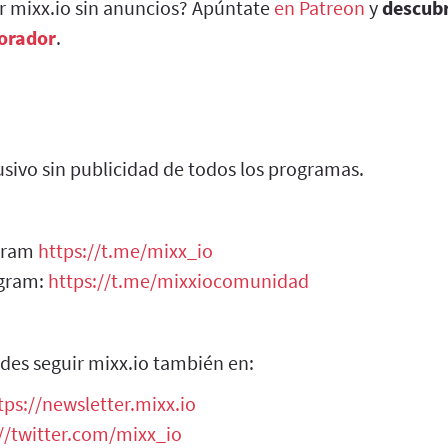
ar mixx.io sin anuncios? Apúntate
en Patreon
y
descub
borador
.
sivo sin publicidad de todos los programas.
egram
https://t.me/mixx_io
egram:
https://t.me/mixxiocomunidad
des seguir mixx.io también en:
tps://newsletter.mixx.io
//twitter.com/mixx_io