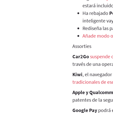
estará incluid
Ha rebajado
P
inteligente va
Rediseña las 
Añade modo o
Assorties
Car2Go
suspende 
través de una oper
Kiwi
, el navegado
tradicionales de es
Apple y Qualcom
patentes de la segu
Google Pay
podrá 