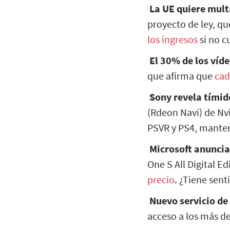
La UE quiere multa
proyecto de ley, q
los ingresos
si no c
El 30% de los víd
que afirma que
cad
Sony revela tímido
(Rdeon Navi) de N
PSVR y PS4, manten
Microsoft anuncia 
One S All Digital Ed
precio
. ¿Tiene sent
Nuevo servicio de
acceso a los más de