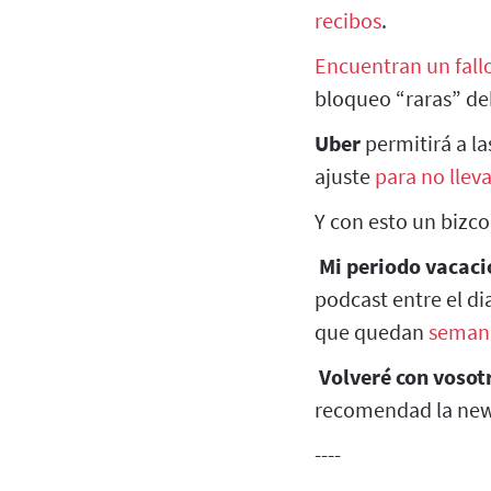
recibos
.
Encuentran un fall
bloqueo “raras” deb
Uber
permitirá a l
ajuste
para no llev
Y con esto un bizc
Mi periodo vacac
podcast entre el di
que quedan
semana
Volveré con vosotr
recomendad la news
----