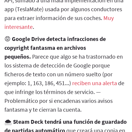
API, sumado a una mala implementación en una
app (TeslaMate) usada por algunos conductores
para extraer información de sus coches.
Muy
interesante
.
😡
Google Drive detecta infracciones de
copyright fantasma en archivos
pequeños.
Parece que algo se ha trastornado en
los sistema de detección de Google porque
ficheros de texto con un número suelto (por
ejemplo: 1, 163, 186, 451...)
reciben una alerta
de
que infringe los términos de servicio. —
Problemático por si encadenas varios avisos
fantasma y te cierran la cuenta.
🌨️
Steam Deck tendrá una función de guardado
de partidas automático
que creará una copia en