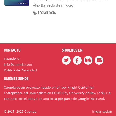
Álex Barredo de mixx.io
TECNOLOGIA
CONTACTO
SÍGUENOS EN
Cuonda SL
info@cuonda.com
Política de Privacidad
QUIÉNES SOMOS
Cuonda es un proyecto nacido en el Tow Knight Center for
Entrepreneurial Journalism en CUNY (City University of New York). Ha
contado con el apoyo de una beca por parte de Google DNI Fund.
© 2017- 2025 Cuonda
Iniciar sesión