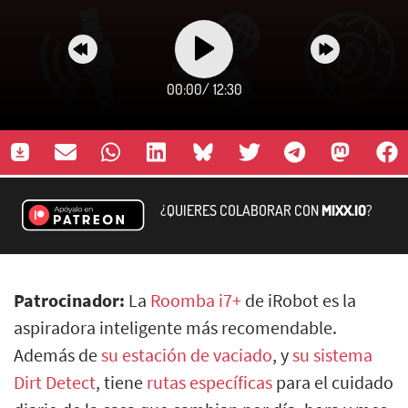
00:00
/
12:30
¿QUIERES COLABORAR CON
MIXX.IO
?
Patrocinador:
La
Roomba i7+
de iRobot es la
aspiradora inteligente más recomendable.
Además de
su estación de vaciado
, y
su sistema
Dirt Detect
, tiene
rutas específicas
para el cuidado