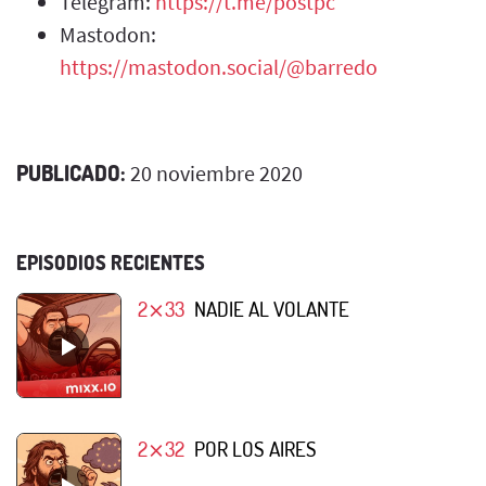
Telegram:
https://t.me/postpc
Mastodon:
https://mastodon.social/@barredo
PUBLICADO:
20 noviembre 2020
EPISODIOS RECIENTES
2⨯33
NADIE AL VOLANTE
2⨯32
POR LOS AIRES