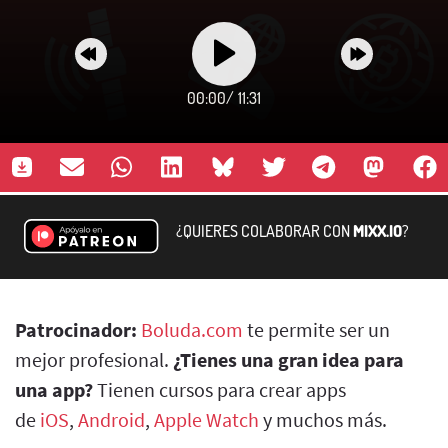
00:00
/
11:31
¿QUIERES COLABORAR CON
MIXX.IO
?
Patrocinador:
Boluda.com
te permite ser un
mejor profesional.
¿Tienes una gran idea para
una app?
Tienen cursos para crear apps
de
iOS
,
Android
,
Apple Watch
y muchos más.