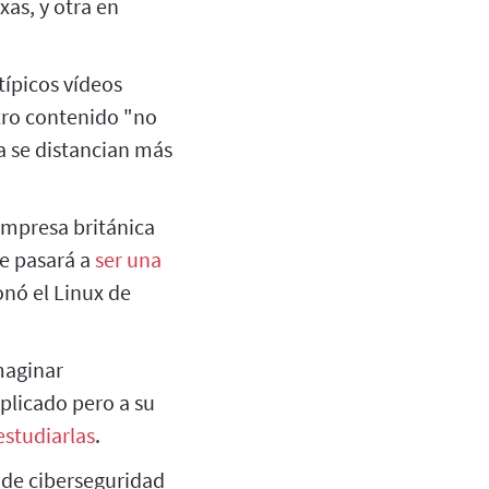
xas, y otra en
típicos vídeos
otro contenido "no
a se distancian más
mpresa británica
ue pasará a
ser una
nó el Linux de
maginar
plicado pero a su
estudiarlas
.
 de ciberseguridad