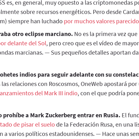
S es, en general, muy opuesto a las criptomonedas p
palmente sobre recursos energéticos. Pero desde Carda
um) siempre han luchado
por muchos valores parecido
aba otro eclipse marciano.
No es la primera vez qu
or delante del Sol
, pero creo que es el vídeo de mayo
sondas marcianas. — Sus pequeños detalles aportan dat
hetes indios para seguir adelante con su constelac
 las relaciones con Roscosmos, OneWeb apostará po
lanzamientos del Mark III indio
, con el que podría pon
o prohíbe a Mark Zuckerberg entrar en Rusia.
El fun
ado de pisar el suelo
de la Federación Rusa, en una li
n a varios políticos estadounidenses. — Hace unas se