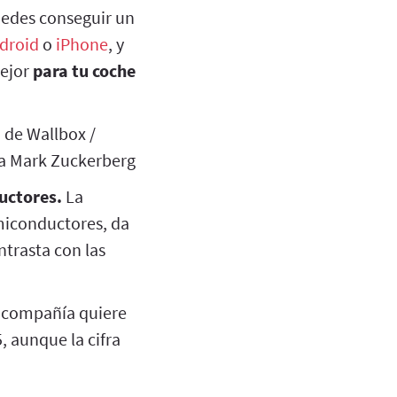
puedes conseguir un
droid
o
iPhone
, y
mejor
para tu coche
 de Wallbox /
 a Mark Zuckerberg
uctores.
La
miconductores, da
trasta con las
 compañía quiere
, aunque la cifra