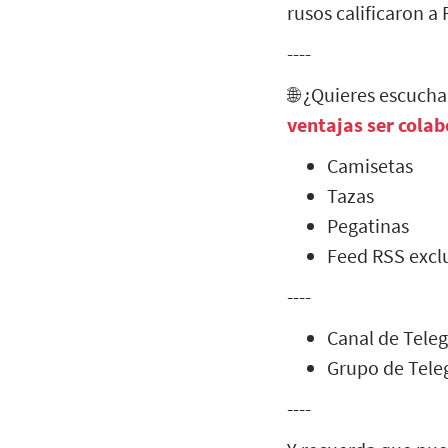
rusos calificaron 
----
🌐 ¿Quieres escuch
ventajas ser cola
Camisetas
Tazas
Pegatinas
Feed RSS exclu
----
Canal de Tel
Grupo de Tel
----