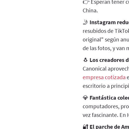
👉 Esperan tener cu
China.
🤳
Instagram reduc
resubidos de TikT
original" según an
de las fotos, y van 
🐧
Los creadores d
Canonical aprovech
empresa cotizada
e
escritorio a princip
💎
Fantástica colec
computadores, prog
vez fascinante. En
🔐
El parche de A