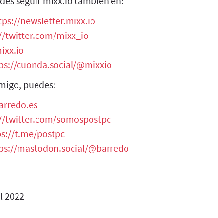
des seguir mixx.io también en:
tps://newsletter.mixx.io
//twitter.com/mixx_io
ixx.io
ps://cuonda.social/@mixxio
migo, puedes:
arredo.es
://twitter.com/somospostpc
ps://t.me/postpc
ps://mastodon.social/@barredo
l 2022