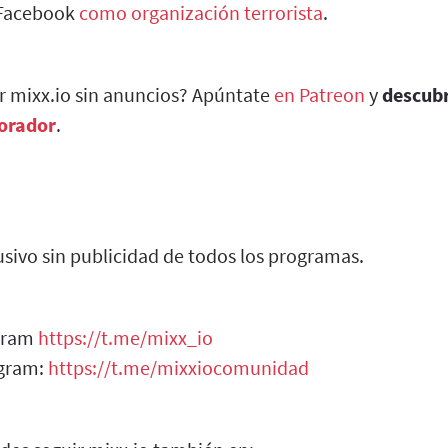
a Facebook
como organización terrorista
.
ar mixx.io sin anuncios? Apúntate
en Patreon
y
descub
borador
.
sivo sin publicidad de todos los programas.
egram
https://t.me/mixx_io
egram:
https://t.me/mixxiocomunidad