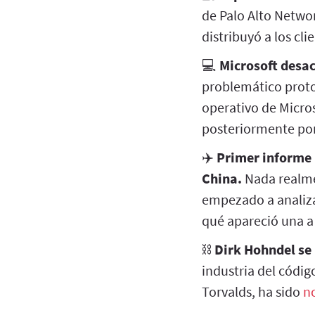
de Palo Alto Netwo
distribuyó a los cl
💻
Microsoft desa
problemático proto
operativo de Micros
posteriormente por
✈️
Primer informe 
China.
Nada realm
empezado a analiza
qué apareció una a 
⛓️
Dirk Hohndel se
industria del códig
Torvalds, ha sido
n