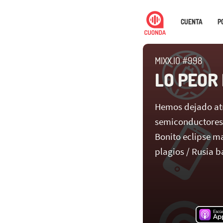
CUENTA
P
MIXX.IO #998
LO PEOR
Hemos dejado atrá
semiconductores 
Bonito eclipse m
plagios / Rusia 