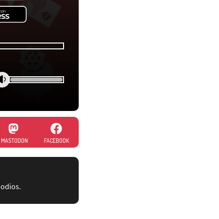
MASTODON
FACEBOOK
sodios.