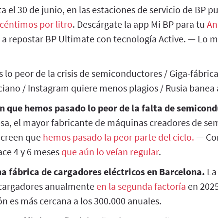
a el 30 de junio, en las estaciones de servicio de BP 
céntimos por litro
. Descárgate la app Mi BP para tu
An
 a repostar BP Ultimate con tecnología Active. — Lo 
lo peor de la crisis de semiconductores / Giga-fábrica
ciano / Instagram quiere menos plagios / Rusia banea
n que hemos pasado lo peor de la falta de semicond
a, el mayor fabricante de máquinas creadores de se
y creen que
hemos pasado la peor parte del ciclo.
— Con
ace 4 y 6 meses
que aún lo veían regular
.
a fábrica de cargadores eléctricos en Barcelona.
La
e cargadores anualmente
en la segunda factoría
en 2025
ón es más cercana a los 300.000 anuales.