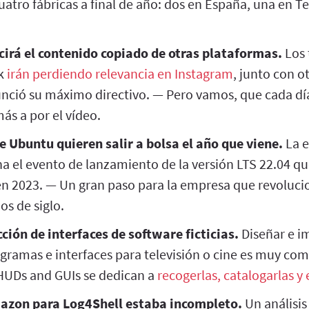
atro fábricas a final de año: dos en España, una en Te
irá el contenido copiado de otras plataformas.
Los 
ok
irán perdiendo relevancia en Instagram
, junto con 
unció su máximo directivo. — Pero vamos, que cada dí
más a por el vídeo.
e Ubuntu quieren salir a bolsa el año que viene.
La e
a el evento de lanzamiento de la versión LTS 22.04 q
n 2023. — Un gran paso para la empresa que revolucio
ios de siglo.
ción de interfaces de software ficticias.
Diseñar e i
ramas e interfaces para televisión o cine es muy com
 HUDs and GUIs se dedican a
recogerlas, catalogarlas y 
mazon para Log4Shell estaba incompleto.
Un análisis