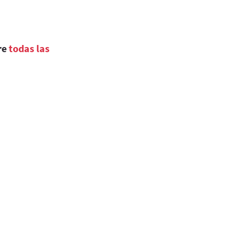
re
todas las