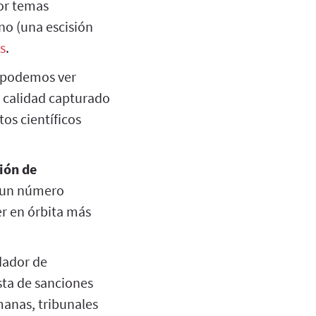
or temas
no (una escisión
s
.
e podemos ver
r calidad capturado
os científicos
ión de
r un número
er en órbita más
dador de
sta de sanciones
manas, tribunales