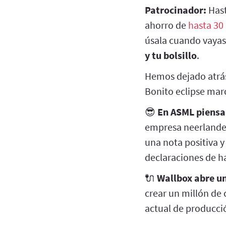
Patrocinador:
Hast
ahorro de
hasta 30 
úsala cuando vayas
y tu bolsillo
.
Hemos dejado atrás 
Bonito eclipse mar
😎
En ASML piensa
empresa neerlandes
una nota positiva 
declaraciones de h
🔌
Wallbox abre un
crear un millón d
actual de producci