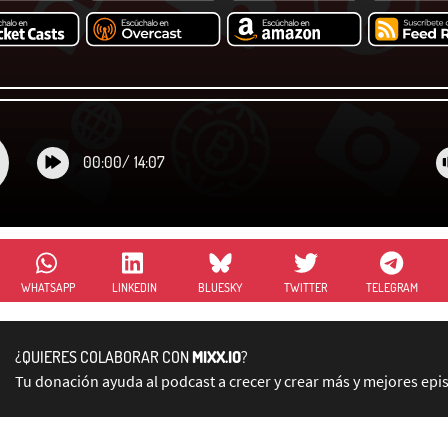
00:00
/
14:07
WHATSAPP
LINKEDIN
BLUESKY
TWITTER
TELEGRAM
¿QUIERES COLABORAR CON
MIXX.IO
?
Tu donación ayuda al podcast a crecer y crear más y mejores epi