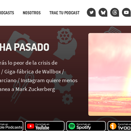
ODCASTS
NOSOTROS
TRAE TU PODCAST
 HA PASADO
s lo peor de la crisis de
/ Giga-fábrica de Wallbox /
arciano / Instagram quiere menos
banea a Mark Zuckerberg