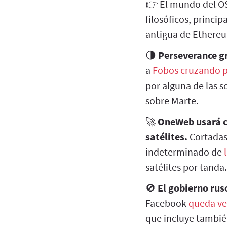
👉 El mundo del OS
filosóficos, princi
antigua de Ethere
🌗
Perseverance gr
a
Fobos cruzando p
por alguna de las 
sobre Marte.
🚀
OneWeb usará co
satélites.
Cortadas
indeterminado de
satélites por tanda.
🚫
El gobierno rus
Facebook
queda vet
que incluye tambié