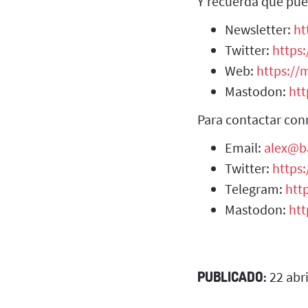
Y recuerda que pue
Newsletter:
ht
Twitter:
https:
Web:
https://m
Mastodon:
htt
Para contactar con
Email:
alex@b
Twitter:
https
Telegram:
htt
Mastodon:
htt
PUBLICADO:
22 abri