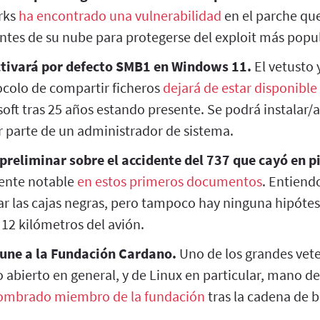
rks
ha encontrado una vulnerabilidad
en el parche q
ientes de su nube para protegerse del exploit más popu
ctivará por defecto SMB1 en Windows 11.
El vetusto
colo de compartir ficheros
dejará de estar disponible
oft tras 25 años estando presente. Se podrá instalar/a
 parte de un administrador de sistema.
preliminar sobre el accidente del 737 que cayó en p
ente notable
en estos primeros documentos
. Entiend
r las cajas negras, pero tampoco hay ninguna hipótes
12 kilómetros del avión.
 une a la Fundación Cardano.
Uno de los grandes vete
o abierto en general, y de Linux en particular, mano d
ombrado miembro de la fundación
tras la cadena de 