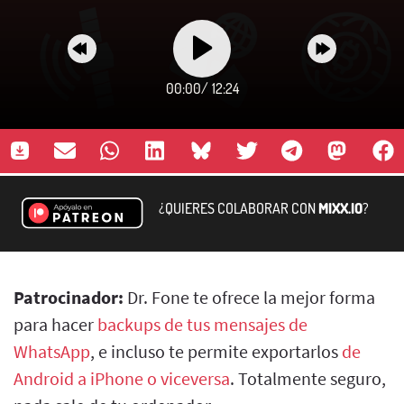
00:00
/
12:24
¿QUIERES COLABORAR CON
MIXX.IO
?
Patrocinador:
Dr. Fone te ofrece la mejor forma
para hacer
backups de tus mensajes de
WhatsApp
, e incluso te permite exportarlos
de
Android a iPhone o viceversa
. Totalmente seguro,