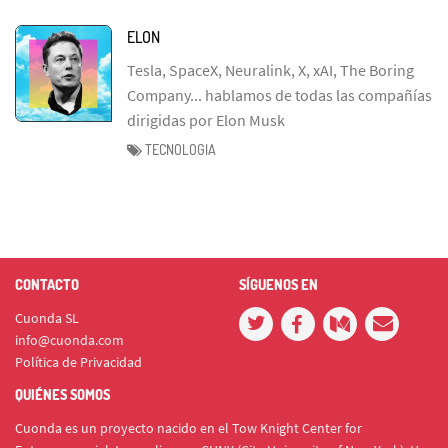
ELON
Tesla, SpaceX, Neuralink, X, xAI, The Boring
Company... hablamos de todas las compañías
dirigidas por Elon Musk
TECNOLOGIA
CONTACTO
SÍGUENOS EN
Cuonda SL
info@cuonda.com
Política de Privacidad
QUIÉNES SOMOS
Cuonda es un proyecto nacido en el Tow Knight Center for