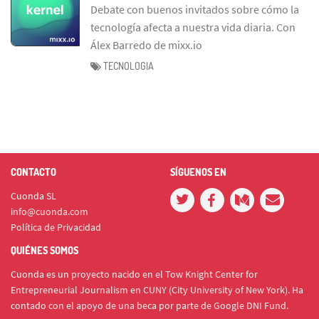
Debate con buenos invitados sobre cómo la
tecnología afecta a nuestra vida diaria. Con
Álex Barredo de mixx.io
TECNOLOGIA
CONTACTO
SÍGUENOS EN
Cuonda SL
info@cuonda.com
Política de Privacidad
QUIÉNES SOMOS
Cuonda es un proyecto nacido en el Tow Knight Center for
Entrepreneurial Journalism en CUNY (City University of New York). Ha
contado con el apoyo de una beca por parte de Google DNI Fund.