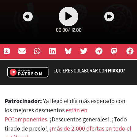
00:00
/
12:06
¿QUIERES COLABORAR CON
MIXX.IO
?
Patrocinador:
Ya llegó el día más esperado con
los mejores descuentos
están en
PCComponentes
. ¡Descuentos generales!, ¡Todo
tirado de precio!,
¡más de 2.000 ofertas en todo el