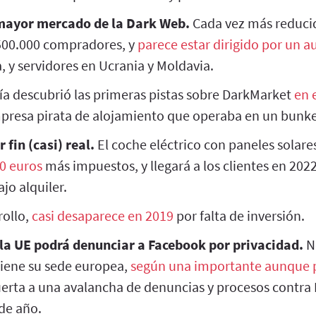
 mayor mercado de la Dark Web.
Cada vez más reduci
500.000 compradores, y
parece estar dirigido por un a
, y servidores en Ucrania y Moldavia.
cía descubrió las primeras pistas sobre DarkMarket
en 
mpresa pirata de alojamiento que operaba en un bunke
 fin (casi) real.
El coche eléctrico con paneles solare
00 euros
más impuestos, y llegará a los clientes en 2022
jo alquiler.
rollo,
casi desaparece en 2019
por falta de inversión.
 la UE podrá denunciar a Facebook por privacidad.
No
iene su sede europea,
según una importante aunque 
puerta a una avalancha de denuncias y procesos contra
de año.