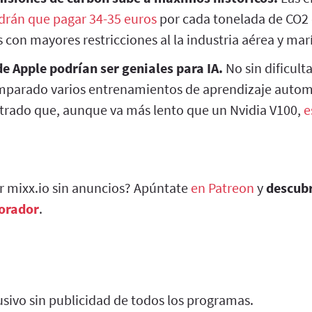
drán que pagar 34-35 euros
por cada tonelada de CO2 
 con mayores restricciones al la industria aérea y mar
e Apple podrían ser geniales para IA.
No sin dificult
mparado varios entrenamientos de aprendizaje autom
ntrado que, aunque va más lento que un Nvidia V100,
e
ar mixx.io sin anuncios? Apúntate
en Patreon
y
descub
borador
.
sivo sin publicidad de todos los programas.