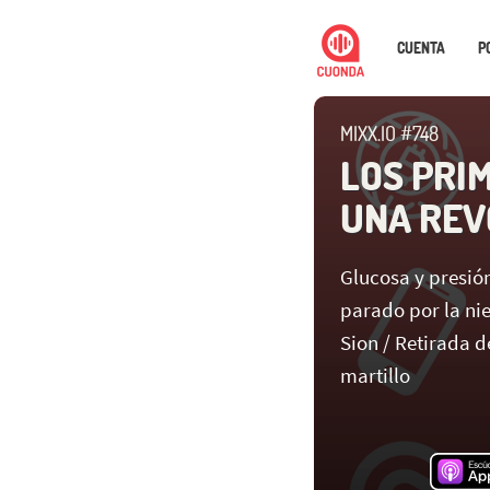
CUENTA
P
MIXX.IO #748
LOS PRI
UNA REV
Glucosa y presión
parado por la ni
Sion / Retirada d
martillo