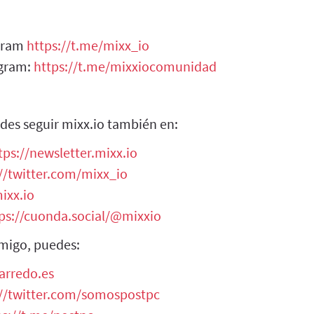
egram
https://t.me/mixx_io
egram:
https://t.me/mixxiocomunidad
des seguir mixx.io también en:
tps://newsletter.mixx.io
//twitter.com/mixx_io
ixx.io
ps://cuonda.social/@mixxio
migo, puedes:
arredo.es
://twitter.com/somospostpc