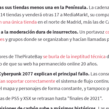
as sus tiendas menos una en la Península.
La cadena
á 14 tiendas y venderá otras 17 a MediaMarkt, su comp
n una única tienda
en el norte de Madrid, más las de C
a la moderación dura de insurrectos.
Un portavoz
c
les
y grupos donde se organizaban y hacían llamadas pú
.
ores de ThePirateBay
se burla de la ineptitud técnica
d
o de que su web ha permanecido online 20 años.
Cyberpunk 2077 explican el principal fallo.
Las conso
ían soportar correctamente
el sistema de flujo contin
el mapa y personajes de forma constante, y tampoco p
as de PS5 y XSX se retrasan hasta "finales de 2021".
emisiones de carbón sube a máximos históricos.
Las e