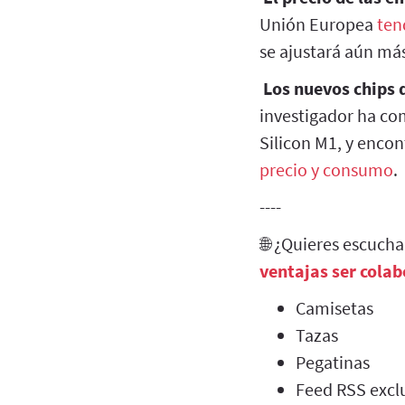
Unión Europea
ten
se ajustará aún más
Los nuevos chips d
investigador ha co
Silicon M1, y enco
precio y consumo
.
----
🌐 ¿Quieres escuch
ventajas ser cola
Camisetas
Tazas
Pegatinas
Feed RSS exclu