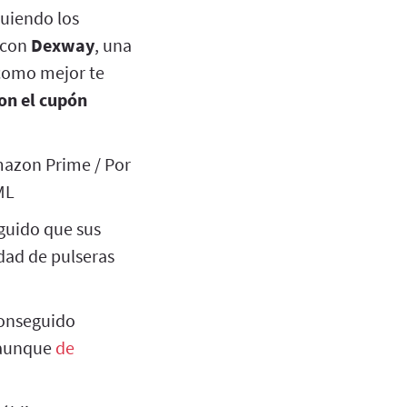
uiendo los
 con
Dexway
, una
 como mejor te
on el cupón
Amazon Prime / Por
ML
guido que sus
dad de pulseras
conseguido
 aunque
de