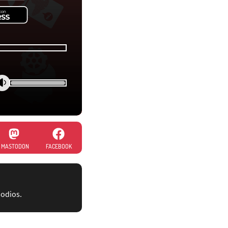
MASTODON
FACEBOOK
sodios.