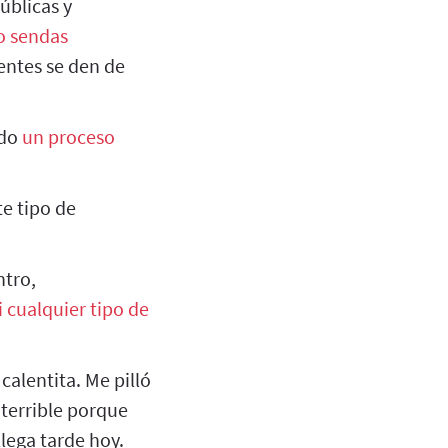
úblicas y
o sendas
entes se den de
ado
un proceso
e tipo de
ntro,
i cualquier tipo de
alentita. Me pilló
terrible porque
llega tarde hoy.