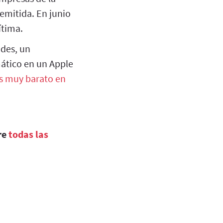
emitida. En junio
ítima.
ades, un
ático en un Apple
s muy barato en
re
todas las