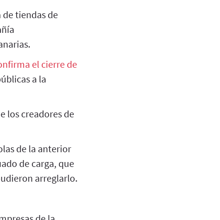
 de tiendas de
añía
anarias.
onfirma el cierre de
blicas a la
e los creadores de
las de la anterior
uado de carga, que
udieron arreglarlo.
mpresas de la