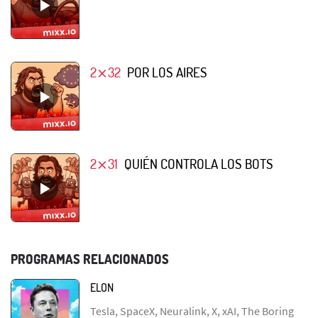
2⨯32
POR LOS AIRES
2⨯31
QUIÉN CONTROLA LOS BOTS
PROGRAMAS RELACIONADOS
ELON
Tesla, SpaceX, Neuralink, X, xAI, The Boring