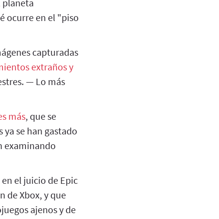
l planeta
é ocurre en el "piso
mágenes capturadas
mientos extraños y
estres. — Lo más
es más
, que se
s ya se han gastado
uen examinando
en el juicio de Epic
ón de Xbox, y que
juegos ajenos y de