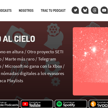
ODCASTS
NOSOTROS
TRAE TU PODCAST
 AL CIELO
no en altura / Otro proyecto SETI
o / Marte más raro / Telegram
 / Microsoft no gana con la Xbox /
nómadas digitales a los evasores
aca Playlists