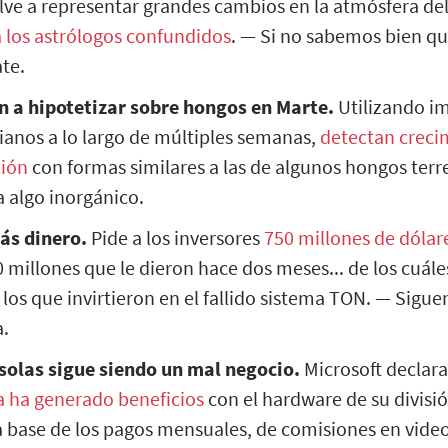
lve a representar grandes cambios en la atmósfera de
a los astrólogos confundidos
. — Si no sabemos bien qu
ate.
en a hipotetizar sobre hongos en Marte.
Utilizando i
ianos a lo largo de múltiples semanas,
detectan creci
ción
con formas similares a las de algunos hongos terr
 algo inorgánico.
ás dinero.
Pide a los inversores
750 millones de dólar
 millones que le dieron hace dos meses... de los cuále
 los que invirtieron en el fallido sistema TON. — Sig
a.
solas sigue siendo un mal negocio.
Microsoft declara 
 ha generado beneficios
con el hardware de su divisi
 base de los pagos mensuales, de comisiones en video