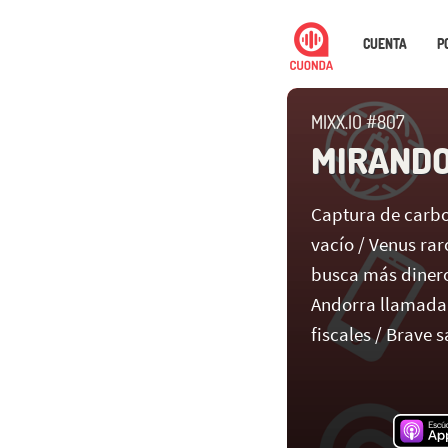
CUENTA
P
MIXX.IO #807
MIRANDO
Captura de carbo
vacío / Venus rar
busca más dinero
Andorra llamada 
fiscales / Brave s