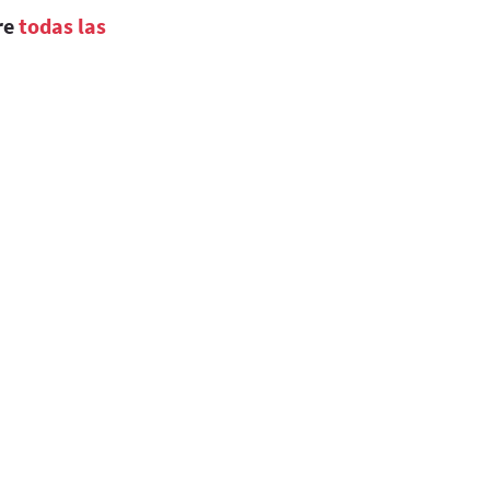
re
todas las