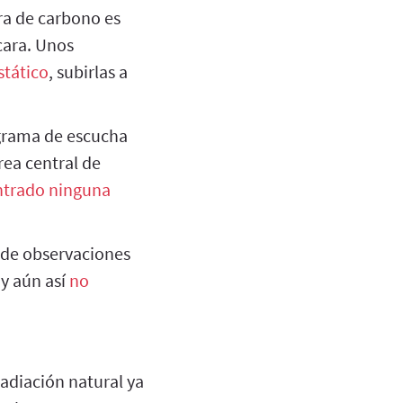
ra de carbono es
cara. Unos
stático
, subirlas a
grama de escucha
rea central de
ntrado ninguna
de observaciones
 y aún así
no
adiación natural ya