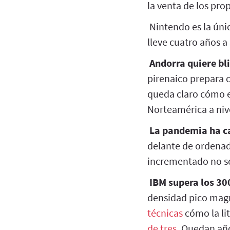
la venta de los prop
Nintendo es la úni
lleve cuatro años a
Andorra quiere bl
pirenaico prepara c
queda claro cómo 
Norteamérica a niv
La pandemia ha c
delante de ordenado
incrementado no so
IBM supera los 30
densidad pico magn
técnicas
cómo la lit
de tres
. Quedan añ