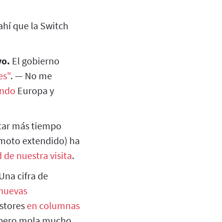
ahí que la Switch
vo.
El gobierno
es"
. — No me
ando
Europa y
tar más tiempo
remoto extendido) ha
 de nuestra visita
.
Una cifra de
 nuevas
istores
en columnas
, pero mola mucho