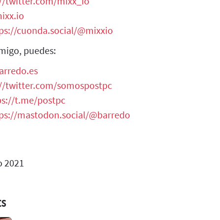
//twitter.com/mixx_io
ixx.io
ps://cuonda.social/@mixxio
migo, puedes:
arredo.es
://twitter.com/somospostpc
ps://t.me/postpc
ps://mastodon.social/@barredo
 2021
ES