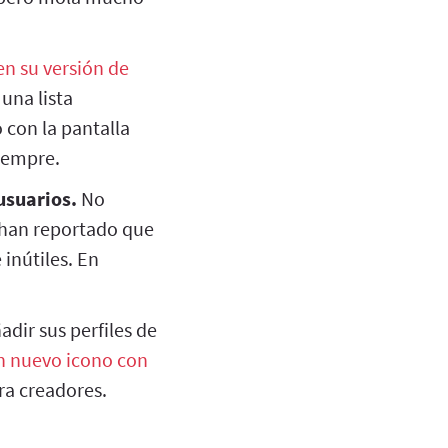
en su versión de
una lista
 con la pantalla
iempre.
usuarios.
No
 han reportado que
inútiles. En
dir sus perfiles de
n nuevo icono con
ra creadores.