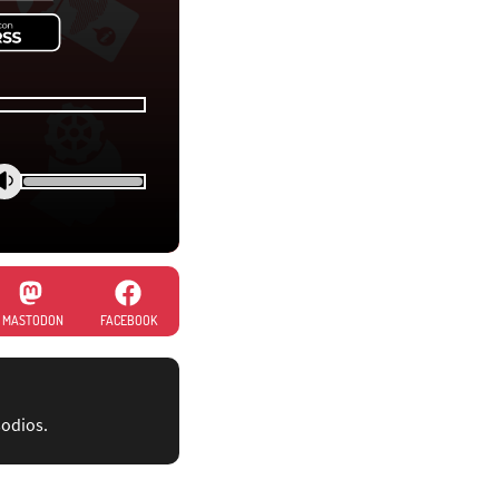
MASTODON
FACEBOOK
sodios.