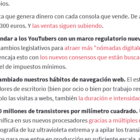
ios.
ca que genera dinero con cada consola que vende. De 
 300 euros. Y
las ventas siguen subiendo
.
indar a los YouTubers con un marco regulatorio nue
ambios legislativos para
atraer más "nómadas digital
encaja esto con
los nuevos consensos que están busc
el de impuestos mínimos.
ambiado nuestros hábitos de navegación web.
El es
res de escritorio (bien por ocio o bien por trabajo 
lo las visitas a webs, también
la duración e intensidad
0 millones de transistores por milímetro cuadrado.
ífica en sus nuevos procesadores
gracias a múltiples
ografía de luz ultravioleta extrema y a apilar los trans
os para que entre en producción en suficiente escala