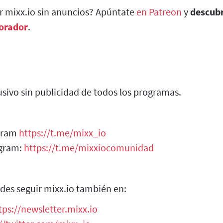
ar mixx.io sin anuncios? Apúntate
en Patreon
y
descub
borador
.
sivo sin publicidad de todos los programas.
egram
https://t.me/mixx_io
egram:
https://t.me/mixxiocomunidad
des seguir mixx.io también en:
tps://newsletter.mixx.io