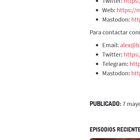
Twitter:
https:
Web:
https://m
Mastodon:
htt
Para contactar con
Email:
alex@b
Twitter:
https
Telegram:
htt
Mastodon:
htt
PUBLICADO:
7 mayo
EPISODIOS RECIENT