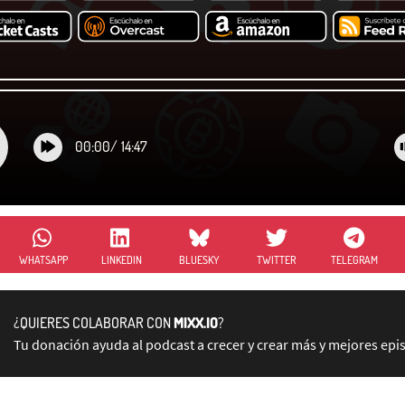
00:00
/
14:47
WHATSAPP
LINKEDIN
BLUESKY
TWITTER
TELEGRAM
¿QUIERES COLABORAR CON
MIXX.IO
?
Tu donación ayuda al podcast a crecer y crear más y mejores epi