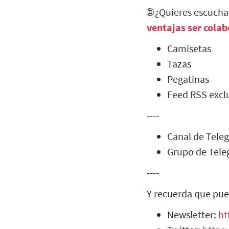
🌐 ¿Quieres escuch
ventajas ser cola
Camisetas
Tazas
Pegatinas
Feed RSS exclu
----
Canal de Tel
Grupo de Tel
----
Y recuerda que pue
Newsletter:
ht