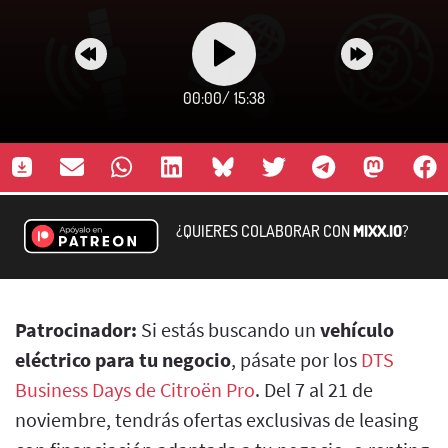
00:00
/
15:38
¿QUIERES COLABORAR CON
MIXX.IO
?
Patrocinador:
Si estás buscando un
vehículo
eléctrico para tu negocio
, pásate por los
DTS
Business Days de Citroën Pro
. Del 7 al 21 de
noviembre, tendrás ofertas exclusivas de leasing