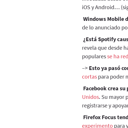
iOS y Android… (si
Windows Mobile d
de lo anunciado po
¿Está Spotify cau
revela que desde ha
populares
se ha re
–>
Esto ya pasó co
cortas
para poder m
Facebook crea su 
Unidos
. Su mayor p
registrarse y apoyar
Firefox Focus ten
experimento
para v