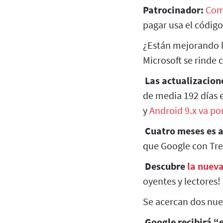
Patrocinador:
Com
pagar usa el códig
¿Están mejorando l
Microsoft se rinde 
Las actualizacion
de media 192 días e
y
Android 9.x va po
Cuatro meses es 
que Google con Tre
Descubre
la nuev
oyentes y lectores!
Se acercan dos nue
Google recibirá “