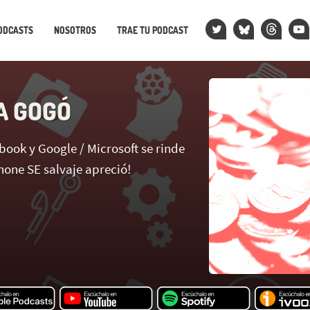
ODCASTS
NOSOTROS
TRAE TU PODCAST
A GOGÓ
book y Google / Microsoft se rinde
hone SE salvaje apreció!