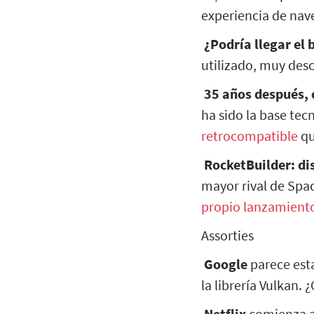
experiencia de nav
¿Podría llegar el 
utilizado, muy des
35 años después, 
ha sido la base tec
retrocompatible
qu
RocketBuilder: di
mayor rival de Spa
propio lanzamiento
Assorties
Google
parece est
la librería Vulkan.
Netflix
comienza a