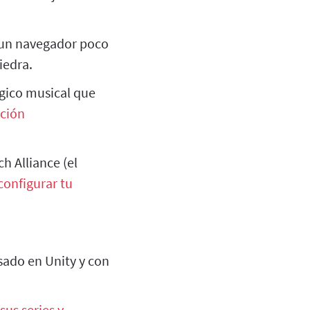
s un navegador poco
iedra.
ógico musical que
ción
h Alliance (el
configurar tu
ado en Unity y con
sus series y