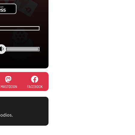
MASTODON
FACEBOOK
sodios.