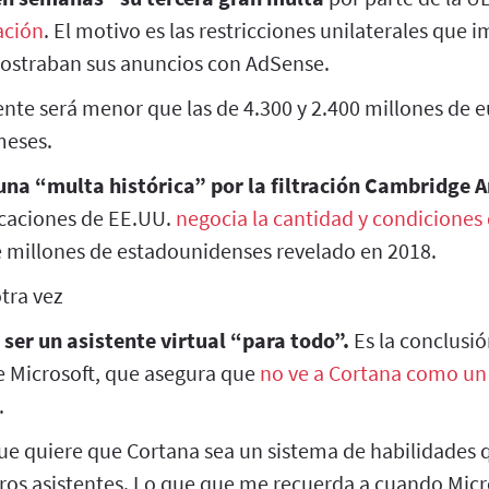
ación
. El motivo es las restricciones unilaterales que 
ostraban sus anuncios con AdSense.
te será menor que las de 4.300 y 2.400 millones de 
meses.
na “multa histórica” por la filtración Cambridge A
caciones de EE.UU.
negocia la cantidad y condiciones 
de millones de estadounidenses revelado en 2018.
otra vez
ser un asistente virtual “para todo”.
Es la conclusió
e Microsoft, que asegura que
no ve a Cortana como u
.
ue quiere que Cortana sea un sistema de habilidades 
ros asistentes. Lo que que me recuerda a cuando Micro