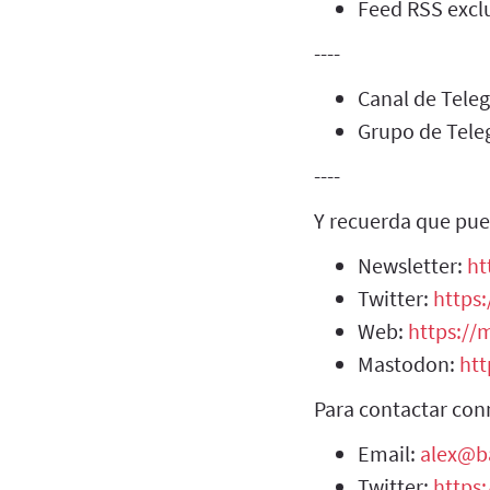
Feed RSS exclu
----
Canal de Tel
Grupo de Tel
----
Y recuerda que pue
Newsletter:
ht
Twitter:
https:
Web:
https://m
Mastodon:
htt
Para contactar con
Email:
alex@b
Twitter:
https