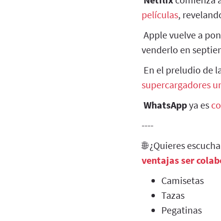
películas
, reveland
Apple vuelve a pone
venderlo en septie
En el preludio de l
supercargadores u
WhatsApp
ya es
co
----
🌐 ¿Quieres escuch
ventajas ser cola
Camisetas
Tazas
Pegatinas