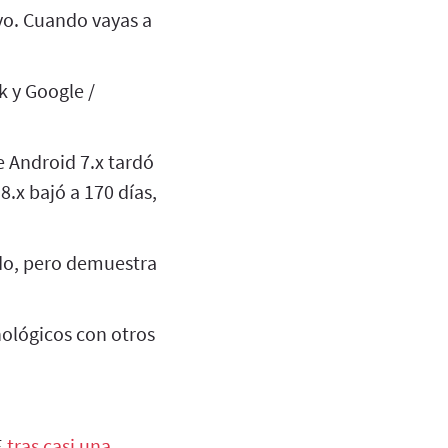
 yo. Cuando vayas a
k y Google /
e Android 7.x tardó
8.x bajó a 170 días,
ado, pero demuestra
ológicos con otros
E
tras casi una