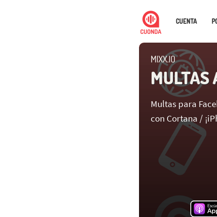
CUENTA
P
MIXX.IO
MULTAS 
Multas para Face
con Cortana / ¡iP