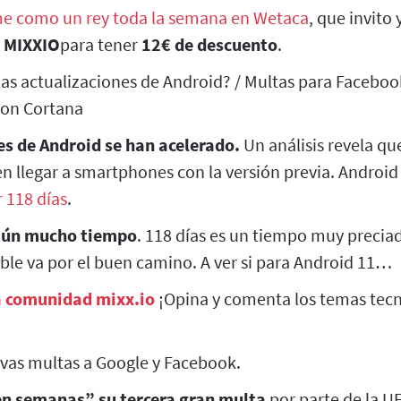
e como un rey toda la semana en Wetaca
, que invito
o
MIXXIO
para tener
12€ de descuento
.
as actualizaciones de Android? / Multas para Faceboo
con Cortana
es de Android se han acelerado.
Un análisis revela qu
n llegar a smartphones con la versión previa. Android 
r 118 días
.
aún mucho tiempo
. 118 días es un tiempo muy preci
ble va por el buen camino. A ver si para Android 11…
a comunidad mixx.io
¡Opina y comenta los temas tecn
vas multas a Google y Facebook.
en semanas” su tercera gran multa
por parte de la U