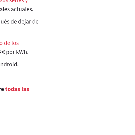
ales actuales.
pués de dejar de
o de los
32€ por kWh.
Android.
re
todas las