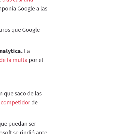
imponía Google a las
euros que Google
nalytica.
La
de la multa
por el
n que saco de las
n competidor
de
que puedan ser
soft se rindió ante