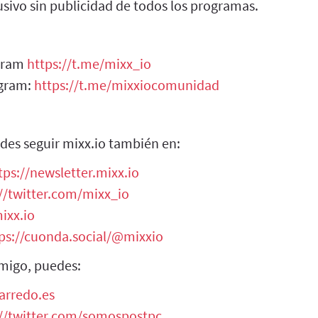
sivo sin publicidad de todos los programas.
egram
https://t.me/mixx_io
egram:
https://t.me/mixxiocomunidad
des seguir mixx.io también en:
tps://newsletter.mixx.io
//twitter.com/mixx_io
ixx.io
ps://cuonda.social/@mixxio
migo, puedes:
arredo.es
://twitter.com/somospostpc