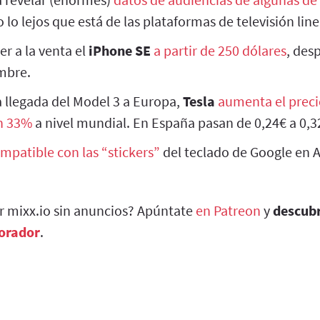
o lo lejos que está de las plataformas de televisión line
r a la venta el
iPhone SE
a partir de 250 dólares
, des
mbre.
a llegada del Model 3 a Europa,
Tesla
aumenta el preci
n 33%
a nivel mundial. En España pasan de 0,24€ a 0,
mpatible con las “stickers”
del teclado de Google en 
ar mixx.io sin anuncios? Apúntate
en Patreon
y
descub
borador
.