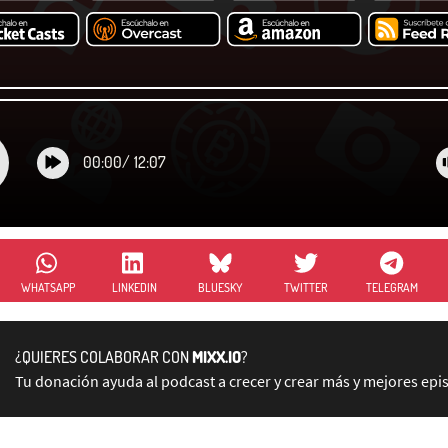
00:00
/
12:07
WHATSAPP
LINKEDIN
BLUESKY
TWITTER
TELEGRAM
¿QUIERES COLABORAR CON
MIXX.IO
?
Tu donación ayuda al podcast a crecer y crear más y mejores epi