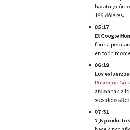
barato y cómod
199 dólares.
05:17
El Google Ho
forma permane
en todo mome
06:19
Los esfuerzos
Pokémon Go s
animaban a los
sucedido alter
07:31
2,6 productos
hace cinco año