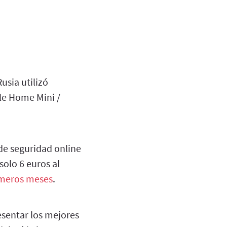
usia utilizó
le Home Mini /
de seguridad online
olo 6 euros al
imeros meses
.
esentar los mejores