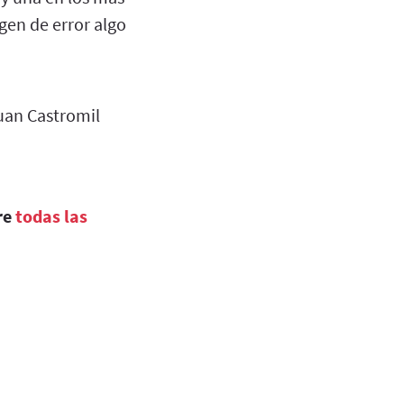
gen de error algo
uan Castromil
re
todas las