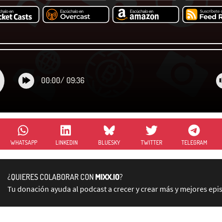
00:00
/
09:36
WHATSAPP
LINKEDIN
BLUESKY
TWITTER
TELEGRAM
¿QUIERES COLABORAR CON
MIXX.IO
?
Tu donación ayuda al podcast a crecer y crear más y mejores epi