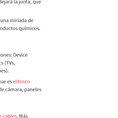
dejará la junta, que
una miriada de
roductos químicos.
iones: Device
s (TVs,
es).
que es
el trozo
 de cámara, paneles
in cables
. Más