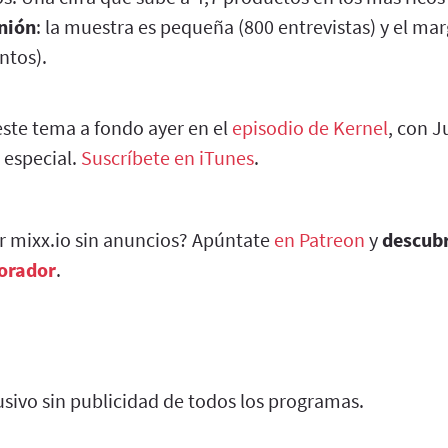
nión
: la muestra es pequeña (800 entrevistas) y el mar
ntos).
ste tema a fondo ayer en el
episodio de Kernel
, con J
especial.
Suscríbete en iTunes
.
ar mixx.io sin anuncios? Apúntate
en Patreon
y
descub
borador
.
sivo sin publicidad de todos los programas.