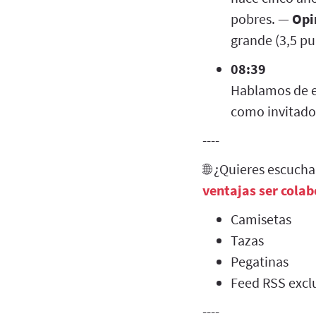
pobres. —
Opi
grande (3,5 pu
08:39
Hablamos de e
como invitado 
----
🌐 ¿Quieres escuch
ventajas ser cola
Camisetas
Tazas
Pegatinas
Feed RSS exclu
----