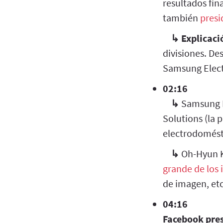
resultados fin
también
presi
↳
Explicaci
divisiones. De
Samsung Electr
02:16
↳
Samsung El
Solutions (la 
electrodomésti
↳
Oh-Hyun K
grande de los 
de imagen, etc
04:16
Facebook pre