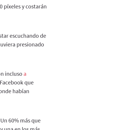
 píxeles y costarán
estar escuchando de
tuviera presionado
on incluso
a
e Facebook que
 donde habían
. Un 60% más que
 y una en los más