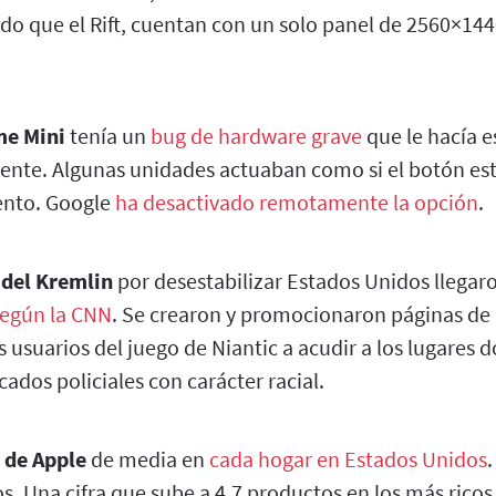
o que el Rift, cuentan con un solo panel de 2560×1440
me Mini
tenía un
bug de hardware grave
que le hacía 
nte. Algunas unidades actuaban como si el botón es
nto. Google
ha desactivado remotamente la opción
.
 del Kremlin
por desestabilizar Estados Unidos llegar
egún la CNN
. Se crearon y promocionaron páginas d
 usuarios del juego de Niantic a acudir a los lugares
cados policiales con carácter racial.
 de Apple
de media en
cada hogar en Estados Unidos
s. Una cifra que sube a 4,7 productos en los más ricos