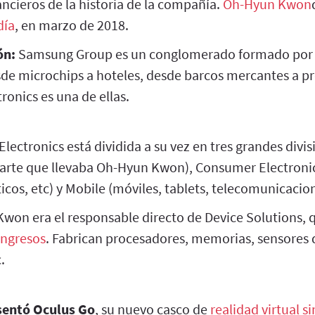
ancieros de la historia de la compañía.
Oh-Hyun Kwon
día
, en marzo de 2018.
ón:
Samsung Group es un conglomerado formado por 
sde microchips a hoteles, desde barcos mercantes a p
onics es una de ellas.
ectronics está dividida a su vez en tres grandes divis
parte que llevaba Oh-Hyun Kwon), Consumer Electronic
cos, etc) y Mobile (móviles, tablets, telecomunicacion
won era el responsable directo de Device Solutions, 
ingresos
. Fabrican procesadores, memorias, sensores
.
sentó Oculus Go
, su nuevo casco de
realidad virtual s