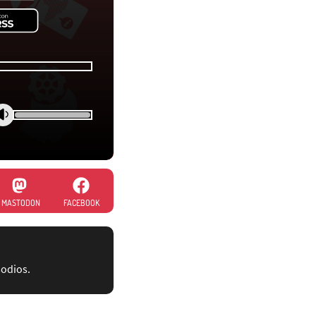
MASTODON
FACEBOOK
sodios.