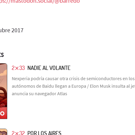
ps://mastodon.social/@barredo
ubre 2017
ES
2⨯33
NADIE AL VOLANTE
Nexperia podría causar otra crisis de semiconductores en los 
autónomos de Baidu llegan a Europa / Elon Musk insulta al j
anuncia su navegador Atlas
2⨯32
POR LOS AIRES