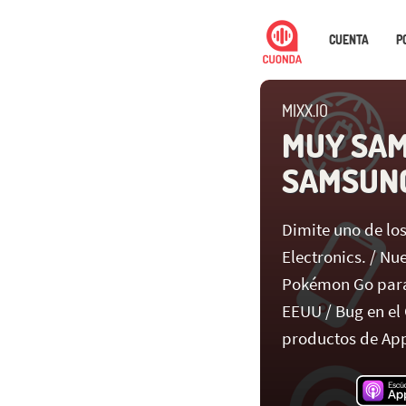
CUENTA
P
MIXX.IO
MUY SAM
SAMSUN
Dimite uno de lo
Electronics. / Nu
Pokémon Go para 
EEUU / Bug en el
productos de App