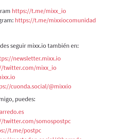
egram
https://t.me/mixx_io
egram:
https://t.me/mixxiocomunidad
des seguir mixx.io también en:
tps://newsletter.mixx.io
//twitter.com/mixx_io
ixx.io
ps://cuonda.social/@mixxio
migo, puedes:
arredo.es
://twitter.com/somospostpc
ps://t.me/postpc