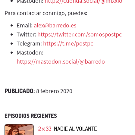
Mastodon:
https://cuonda.social/@mixxio
Para contactar conmigo, puedes:
Email:
alex@barredo.es
Twitter:
https://twitter.com/somospostpc
Telegram:
https://t.me/postpc
Mastodon:
https://mastodon.social/@barredo
PUBLICADO:
8 febrero 2020
EPISODIOS RECIENTES
2⨯33
NADIE AL VOLANTE