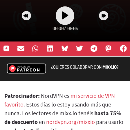
00:00
/
09:04
¿QUIERES COLABORAR CON
MIXX.IO
?
Patrocinador:
NordVPN es
mi servicio de VPN
favorito
. Estos días lo estoy usando más que
nunca. Los lectores de mixx.io tenéis
hasta 75%
de descuento
en
nordvpn.org/mixxio
para usarlo