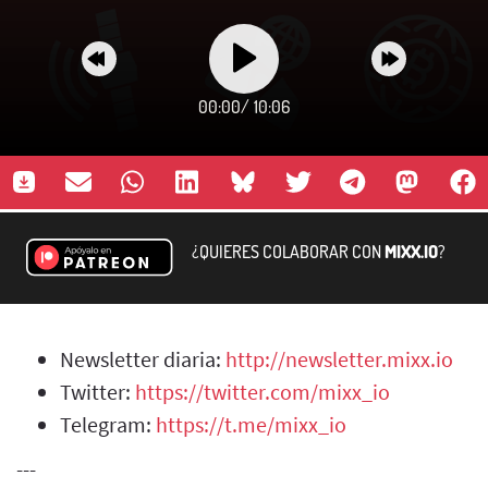
00:00
/
10:06
¿QUIERES COLABORAR CON
MIXX.IO
?
Newsletter diaria:
http://newsletter.mixx.io
Twitter:
https://twitter.com/mixx_io
Telegram:
https://t.me/mixx_io
---