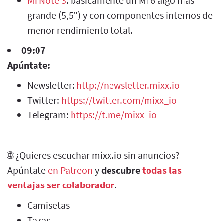
Mi Note 3
: básicamente un Mi 6 algo más
grande (5,5”) y con componentes internos de
menor rendimiento total.
09:07
Apúntate:
Newsletter:
http://newsletter.mixx.io
Twitter:
https://twitter.com/mixx_io
Telegram:
https://t.me/mixx_io
----
🌐 ¿Quieres escuchar mixx.io sin anuncios?
Apúntate
en Patreon
y
descubre
todas las
ventajas ser colaborador
.
Camisetas
Tazas