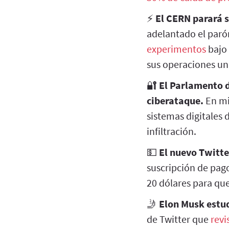
⚡
El CERN parará s
adelantado el paró
experimentos
bajo 
sus operaciones un
🔐
El Parlamento d
ciberataque.
En mi
sistemas digitales d
infiltración.
💵
El nuevo Twitte
suscripción de pago
20 dólares para qu
🤳
Elon Musk estud
de Twitter que
revi