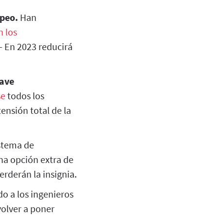
opeo.
Han
 los
— En 2023 reducirá
rave
se
todos los
tensión total de la
stema de
na opción extra de
erderán la insignia.
o a los ingenieros
volver a poner