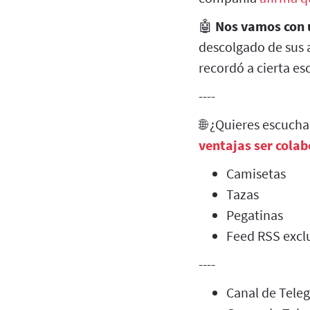
🤖
Nos vamos con u
descolgado de sus a
recordó a cierta es
----
🌐 ¿Quieres escuch
ventajas ser cola
Camisetas
Tazas
Pegatinas
Feed RSS exclu
----
Canal de Tel