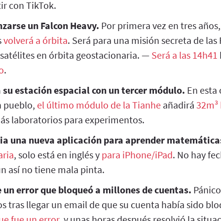
ir con TikTok.
nzarse un Falcon Heavy.
Por primera vez en tres años,
s
volverá a órbita
. Será para una misión secreta de las
satélites en órbita geostacionaria. —
Será a las 14h41
o
.
su estación espacial con un tercer módulo.
En esta 
n pueblo,
el último módulo de la Tianhe
añadirá
32m³ 
más laboratorios para experimentos.
ia una nueva aplicación para aprender matemática
aria
, solo está en inglés y
para iPhone/iPad
. No hay fe
n así no tiene mala pinta.
 un error que bloqueó a millones de cuentas.
Pánico
s tras llegar un email de que su cuenta había sido bl
ue fue un error
, y unas horas después resolvió la situa