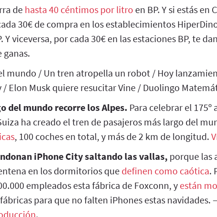
rra de
hasta 40 céntimos por litro
en BP. Y si estás en 
 cada 30€ de compra en los establecimientos HiperDino
. Y viceversa, por cada 30€ en las estaciones BP, te da
 ganas.
el mundo / Un tren atropella un robot / Hoy lanzamie
 / Elon Musk quiere resucitar Vine / Duolingo Matemá
go del mundo recorre los Alpes.
Para celebrar el 175º 
 Suiza ha creado el tren de pasajeros más largo del m
icas
, 100 coches en total, y más de 2 km de longitud.
V
donan iPhone City saltando las vallas,
porque las 
entena en los dormitorios que
definen como caótica
.
00.000 empleados esta fábrica de Foxconn, y
están m
 fábricas para que no falten iPhones estas navidades.
roducción
.