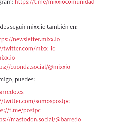
egram:
https://t.me/mixxiocomunidad
des seguir mixx.io también en:
tps://newsletter.mixx.io
//twitter.com/mixx_io
ixx.io
ps://cuonda.social/@mixxio
migo, puedes:
arredo.es
://twitter.com/somospostpc
ps://t.me/postpc
ps://mastodon.social/@barredo