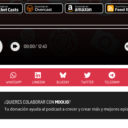
00:00
/
12:43
WHATSAPP
LINKEDIN
BLUESKY
TWITTER
TELEGRAM
¿QUIERES COLABORAR CON
MIXX.IO
?
Tu donación ayuda al podcast a crecer y crear más y mejores epi