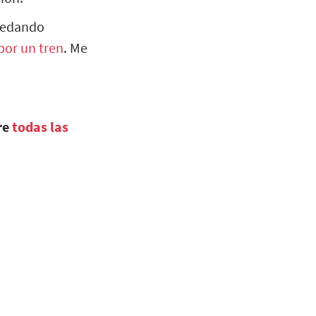
quedando
por un tren
. Me
re
todas las