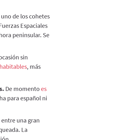
 uno de los cohetes
 Fuerzas Espaciales
hora peninsular. Se
ocasión sin
habitables
, más
s.
De momento
es
cha para español ni
 entre una gran
oqueada. La
ción.