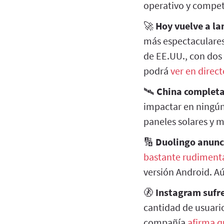
operativo y compet
🚀
Hoy vuelve a la
más espectaculare
de EE.UU., con dos 
podrá
ver en direct
🛰️
China completa 
impactar en ningú
paneles solares y 
🔢
Duolingo anunc
bastante rudiment
versión Android. Aú
🚷
Instagram sufre
cantidad de usuario
compañía
afirma q