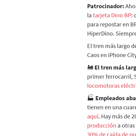
Patrocinador:
Aho
la
tarjeta Dino BP
:
para repostar en BP
HiperDino. Siempre
El tren más largo d
Caos en iPhone City
🚂
El tren más lar
primer ferrocarril,
locomotoras eléctr
🏭
Empleados aban
tienen en una cuar
aquí
. Hay más de 2
producción
a otras
30% de caída de p