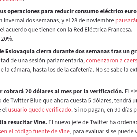
us operaciones para reducir consumo eléctrico eur
n invernal dos semanas, y el 28 de noviembre
pausarán
el acuerdo que tienen con la Red Eléctrica Francesa. 
 20%.
e Eslovaquia cierra durante dos semanas tras un g
tad de una sesión parlamentaria,
comenzaron a caer
e la cámara, hasta los de la cafetería. No se sabe la ex
r cobrará 20 dólares al mes por la verificación.
El si
 de Twitter Blue que ahora cuesta 5 dólares, tendrá u
e el
usuario quede verificado
. Si no pagan, en 90 días p
ia resucitar Vine.
El nuevo jefe de Twitter ha ordenad
sen el código fuente de Vine
, para evaluar si se puede 