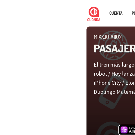
CUENTA
P
MIXX.IO #1107
PASAJER
El tren más largo
robot / Hoy lanz
iPhone City / Elo
Duolingo Matemá