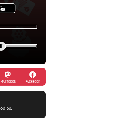
MASTODON
FACEBOOK
sodios.