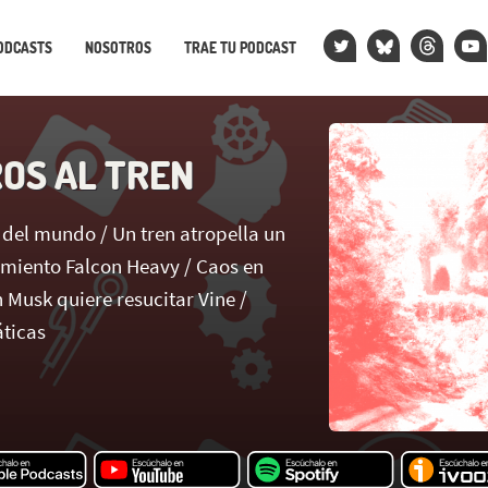
ODCASTS
NOSOTROS
TRAE TU PODCAST
OS AL TREN
 del mundo / Un tren atropella un
amiento Falcon Heavy / Caos en
n Musk quiere resucitar Vine /
ticas