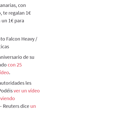
Canarias, con
, te regalan 1€
n un 1€ para
nto Falcon Heavy /
ticas
aniversario de su
undo
con 25
ídeo
.
autoridades les
 Podéis
ver un vídeo
oviendo
 — Reuters dice
un