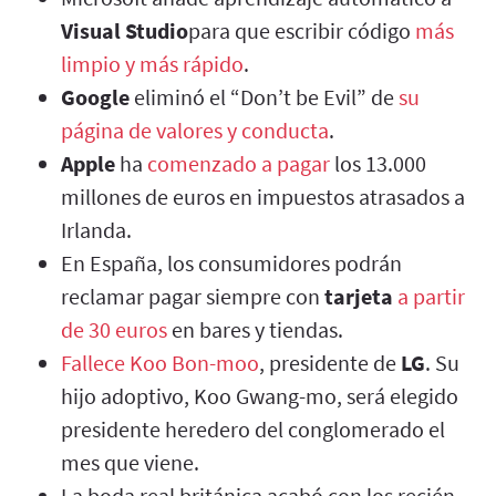
Visual Studio
para que escribir código
más
limpio y más rápido
.
Google
eliminó el “Don’t be Evil” de
su
página de valores y conducta
.
Apple
ha
comenzado a pagar
los 13.000
millones de euros en impuestos atrasados a
Irlanda.
En España, los consumidores podrán
reclamar pagar siempre con
tarjeta
a partir
de 30 euros
en bares y tiendas.
Fallece Koo Bon-moo
, presidente de
LG
. Su
hijo adoptivo, Koo Gwang-mo, será elegido
presidente heredero del conglomerado el
mes que viene.
La boda real británica acabó con los recién