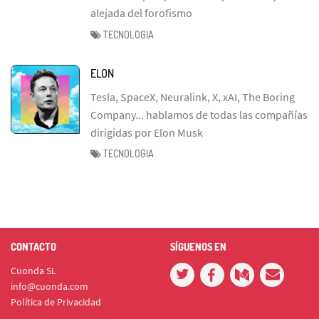
alejada del forofismo
TECNOLOGIA
ELON
Tesla, SpaceX, Neuralink, X, xAI, The Boring
Company... hablamos de todas las compañías
dirigidas por Elon Musk
TECNOLOGIA
CONTACTO
SÍGUENOS EN
Cuonda SL
info@cuonda.com
Política de Privacidad