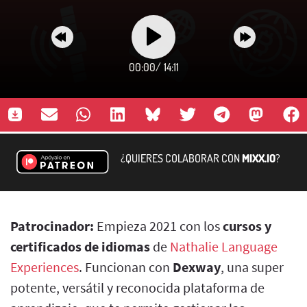
00:00
/
14:11
¿QUIERES COLABORAR CON
MIXX.IO
?
Patrocinador:
Empieza 2021 con los
cursos y
certificados de idiomas
de
Nathalie Language
Experiences
. Funcionan con
Dexway
, una super
potente, versátil y reconocida plataforma de