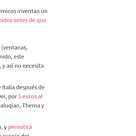
micos inventan un
nidos antes de que
 (ventanas,
nido, este
 y así no necesita
 Italia después de
ei, por
5 euros al
Daluqiao, Thema y
, y
permitirá
s propio del