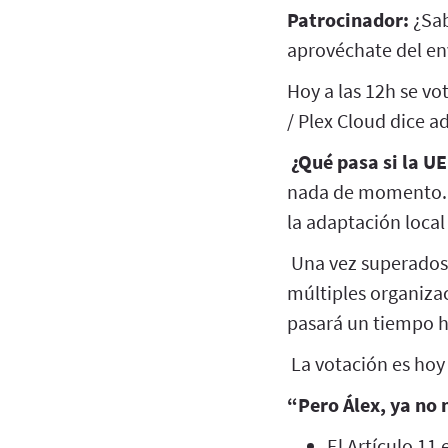
Patrocinador:
¿Sab
aprovéchate del env
Hoy a las 12h se vo
/ Plex Cloud dice a
¿Qué pasa si la U
nada de momento. Pe
la adaptación local
Una vez superados e
múltiples organizac
pasará un tiempo h
La votación es hoy
“Pero Álex, ya no 
El Artículo 11