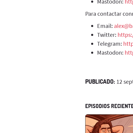
Mastodon:
htt
Para contactar con
Email:
alex@b
Twitter:
https
Telegram:
htt
Mastodon:
htt
PUBLICADO:
12 sep
EPISODIOS RECIENT