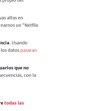
vas altas en
earnos un “Netflix
ancia
. Usando
 los datos
pasaran
suarios que no
ecuencias, con la
re
todas las