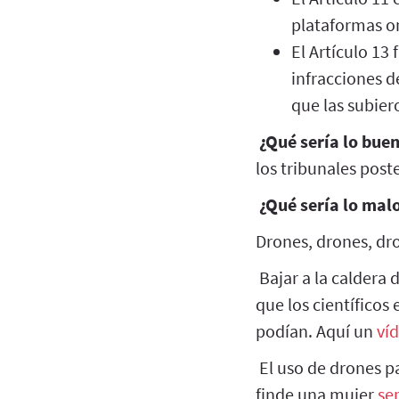
plataformas on
El Artículo 13
infracciones d
que las subier
¿Qué sería lo bue
los tribunales post
¿Qué sería lo mal
Drones, drones, dr
Bajar a la caldera 
que los científicos
podían. Aquí un
ví
El uso de drones pa
finde una mujer
se