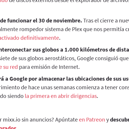
 de funcionar el 30 de noviembre.
Tras el cierre a nue
ialmente rompedor sistema de Plex que nos permitía cr
activado definitivamente
.
nterconectar sus globos a 1.000 kilómetros de dist
siete de sus globos aerostáticos, Google consiguió que
e su red
para emisión de Internet.
rá a Google por almacenar las ubicaciones de sus u
rimiento de hace unas semanas comienza a tener cons
tado siendo
la primera en abrir dirigencias
.
ar mixx.io sin anuncios? Apúntate
en Patreon
y
descub
borador
.