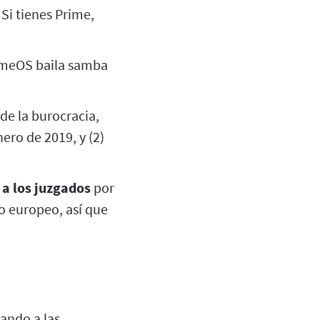
 Si tienes Prime,
romeOS baila samba
 de la burocracia,
ero de 2019, y (2)
 a los juzgados
por
mo europeo, así que
gando a las