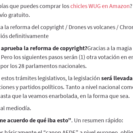
ías que puedes comprar los
chicles WUG en Amazon
?
ío gratuito.
ta la reforma del copyright / Drones vs volcanes / Ch
diós definitivamente
E aprueba la reforma de copyright?
Gracias a la magia
ro los siguientes pasos serán (1) otra votación en en
 por los 28 parlamentos nacionales.
stos trámites legislativos, la legislación
será llevada
iones y partidos políticos. Tanto a nivel nacional co
asta que la veamos enarbolada, en la forma que sea.
 al mediodía.
me acuerdo de qué iba esto”
. Un resumen rápido:
 es básicamente el “canon AEDE” a nivel europeo, obli