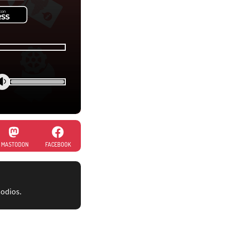
MASTODON
FACEBOOK
sodios.