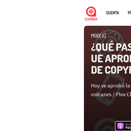
CUENTA
P
MIXX.IO
¿QUÉ PA
UE APRO
DE COPY
Hoy se aprobó la
volcanes / Plex C