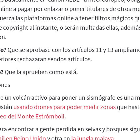
line a pagar por enlazar o poner titulares de otros m
 fuerza las plataformas online a tener filtros mágicos 
e copyright al instante, o serán multadas ellas, ademá
on.
no?
Que se aprobase con los artículos 11 y 13 ampliam
eriores rechazaran sendos artículos.
o?
Que la aprueben como está.
ones
de un volcán activo para poner un sismógrafo es una ma
 están
usando drones para poder medir zonas
que hast
deo del Monte Estrómboli
.
ra encontrar a gente perdida en selvas y bosques sigu
nil en Reino Unido
y otra en
la jungla malaya
.