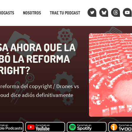
ODCASTS
NOSOTROS
TRAE TU PODCAST
SA AHORA QUE LA
BÓ LA REFORMA
RIGHT?
 reforma del copyright / Drones vs
loud dice adiós definitivamente