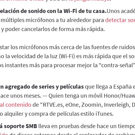
lación de sonido con la Wi-Fi de tu casa.
Unos acadé
 múltiples micrófonos a tu alrededor para
detectar so
, y poder cancelarlos de forma más rápida.
star los micrófonos más cerca de las fuentes de ruidos
o la velocidad de la luz (Wi-Fi) es más rápida que el so
s instantes más para procesar mejor la “contra-señal”,
n agregado de series y películas
que llega a España e
hace unos meses. — Quien tenga un móvil Honor/Huaw
al contenido
de “RTVE.es, eOne, Zoomin, Inverleigh, 
o alquiler y compra de películas estilo iTunes.
á soporte SMB
lleva en pruebas desde hace un tiempo
nido
de discos externos desde el explorador de archivo