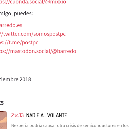
ps://cuonda.social/@mixxio
migo, puedes:
arredo.es
://twitter.com/somospostpc
ps://t.me/postpc
ps://mastodon.social/@barredo
tiembre 2018
ES
2⨯33
NADIE AL VOLANTE
Nexperia podría causar otra crisis de semiconductores en los 