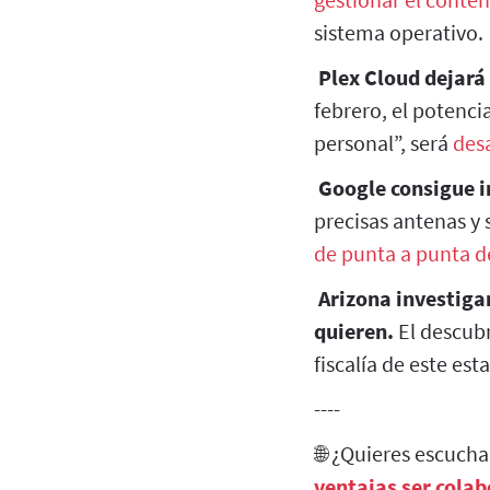
sistema operativo.
Plex Cloud dejará
febrero, el potenc
personal”, será
des
Google consigue i
precisas antenas y 
de punta a punta d
Arizona investiga
quieren.
El descub
fiscalía de este es
----
🌐 ¿Quieres escuch
ventajas ser cola