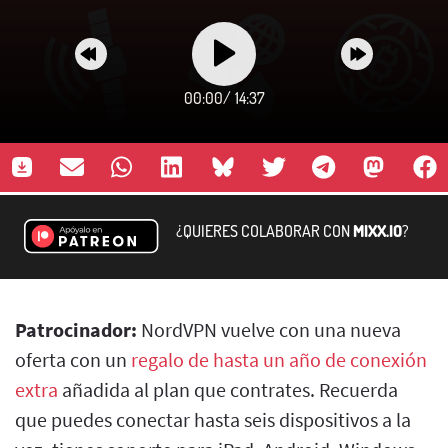
00:00
/
14:37
¿QUIERES COLABORAR CON
MIXX.IO
?
Patrocinador:
NordVPN vuelve con una nueva
oferta con un
regalo de hasta un año de conexión
extra
añadida al plan que contrates. Recuerda
que puedes conectar hasta seis dispositivos a la