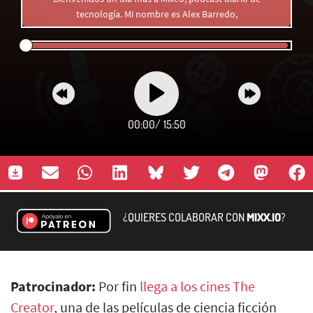
tecnología. Mi nombre es Alex Barredo,
00:00
/
15:50
¿QUIERES COLABORAR CON
MIXX.IO
?
Patrocinador:
Por fin
llega a los cines The
Creator
, una de las películas de ciencia ficción