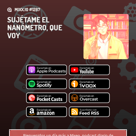
MIXX.IO #1287
SUJÉTAME EL
NANÓMETRO, QUE
VOY
Bienvenidos un día más a Mixeo, podcast diario de