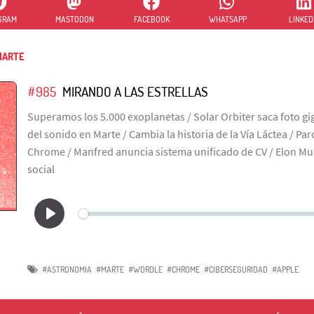
GRAM
MASTODON
FACEBOOK
WHATSAPP
LINKED
MARTE
#985
MIRANDO A LAS ESTRELLAS
Superamos los 5.000 exoplanetas / Solar Orbiter saca foto gig
del sonido en Marte / Cambia la historia de la Vía Láctea / Pa
Chrome / Manfred anuncia sistema unificado de CV / Elon Mu
social
#ASTRONOMIA
#MARTE
#WORDLE
#CHROME
#CIBERSEGURIDAD
#APPLE