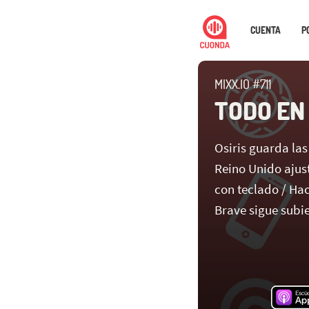
CUENTA
P
MIXX.IO #711
TODO EN
Osiris guarda las
Reino Unido ajus
con teclado / Hac
Brave sigue subi