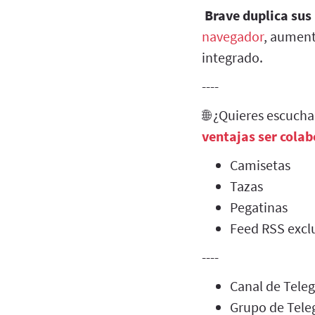
Brave duplica sus
navegador
, aument
integrado.
----
🌐 ¿Quieres escuch
ventajas ser cola
Camisetas
Tazas
Pegatinas
Feed RSS exclu
----
Canal de Tel
Grupo de Tel