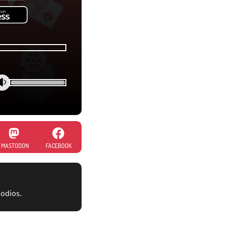
MASTODON
FACEBOOK
sodios.