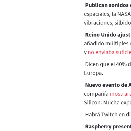
Publican sonidos 
espaciales, la NAS
vibraciones, silbid
Reino Unido ajust
añadido múltiples 
y
no enviaba sufici
Dicen que el 40% de
Europa.
Nuevo evento de A
compañía
mostrará
Silicon. Mucha expe
Habrá Twitch en di
Raspberry presen