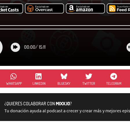
00:00
/
15:11
WHATSAPP
LINKEDIN
BLUESKY
TWITTER
TELEGRAM
¿QUIERES COLABORAR CON
MIXX.IO
?
Tu donación ayuda al podcast a crecer y crear más y mejores epi