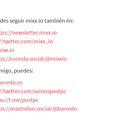
des seguir mixx.io también en:
tps://newsletter.mixx.io
//twitter.com/mixx_io
ixx.io
ps://cuonda.social/@mixxio
migo, puedes:
arredo.es
://twitter.com/somospostpc
ps://t.me/postpc
ps://mastodon.social/@barredo