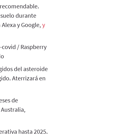
s recomendable.
 suelo durante
 Alexa y Google,
y
r-covid / Raspberry
do
gidos del asteroide
ido. Aterrizará en
eses de
Australia,
erativa hasta 2025.