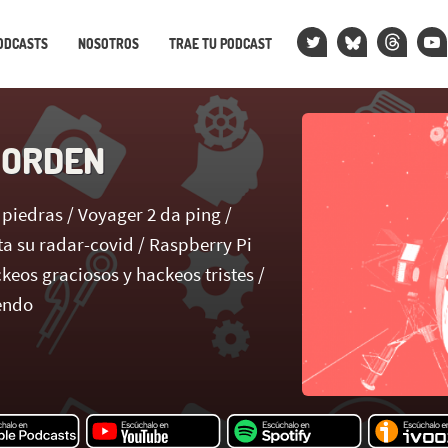
ODCASTS
NOSOTROS
TRAE TU PODCAST
 ORDEN
 piedras / Voyager 2 da ping /
ta su radar-covid / Raspberry Pi
keos graciosos y hackeos tristes /
endo