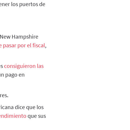
ener los puertos de
 New Hampshire
pasar por el fiscal
,
es
consiguieron las
 un pago en
res.
cana dice que los
rendimiento
que sus