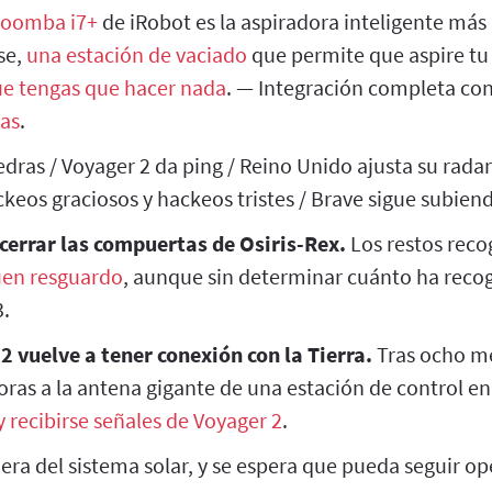
oomba i7+
de iRobot es la aspiradora inteligente má
se,
una estación de vaciado
que permite que aspire tu
ue tengas que hacer nada
. — Integración completa con
as
.
iedras / Voyager 2 da ping / Reino Unido ajusta su rada
ckeos graciosos y hackeos tristes / Brave sigue subien
cerrar las compuertas de Osiris-Rex.
Los restos reco
uen resguardo
, aunque sin determinar cuánto ha recog
3.
 vuelve a tener conexión con la Tierra.
Tras ocho m
ras a la antena gigante de una estación de control en 
y recibirse señales de Voyager 2
.
era del sistema solar, y se espera que pueda seguir op