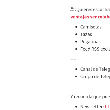
🌐 ¿Quieres escuch
ventajas ser cola
Camisetas
Tazas
Pegatinas
Feed RSS exclu
----
Canal de Tel
Grupo de Tel
----
Y recuerda que pue
Newsletter:
ht