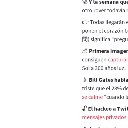
🚀
Y la semana qu
otro rover todavía
👉 Todas llegarán 
ponen el corazón blando: Al Amal (مسبار الأمل) si
問) significa “pregu
🌌
Primera imagen 
consiguen
capturar
Sol a 300 años luz.
💉
Bill Gates habla
triste que el 28% d
se calme
“cuando la
🔓
El hackeo a Twit
mensajes privados 