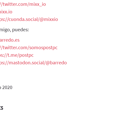
//twitter.com/mixx_io
ixx.io
ps://cuonda.social/@mixxio
migo, puedes:
arredo.es
://twitter.com/somospostpc
ps://t.me/postpc
ps://mastodon.social/@barredo
o 2020
ES