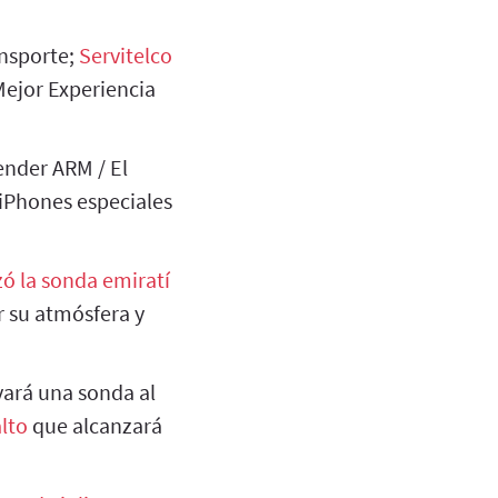
ansporte;
Servitelco
ejor Experiencia
ender ARM / El
/ iPhones especiales
zó la sonda emiratí
r su atmósfera y
vará una sonda al
lto
que alcanzará