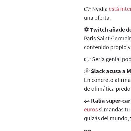
👉 Nvidia
está int
una oferta.
⚽
Twitch añade de
Paris Saint-Germai
contenido propio y 
👉 Sería genial pode
💭
Slack acusa a M
En concreto afirman
de ofimática pred
🚗
Italia super-ca
euros
si mandas tu 
quizás del mundo, 
----