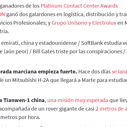
ganadores de los
Platinum Contact Center Awards
ON
ganó dos galardones en logística, distribución y tr
icios Profesionales; y
Grupo Unísono y Electrolux
en M
ria.
emiratí, china y estadounidense / SoftBank estudia v
 (aún peor) / Bill Gates triste por las conspiraciones 
rada marciana empieza fuerte.
Hace dos días
se lan
e un Mitsubishi H-2A que llegará a Marte para estudia
la Tianwen-1 china
,
una misión muy esperada
que lle
acompañada de un rover gigante de casi
2 metros de a
 metros por hora.