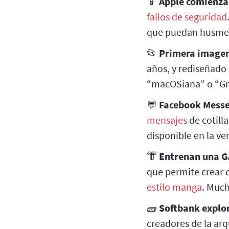
📱
Apple comienza 
fallos de seguridad
que puedan husmea
📂
Primera imagen
años, y rediseñado
“macOSiana” o “Gno
💬
Facebook Messe
mensajes
de cotilla
disponible en la v
👘
Entrenan una G
que permite crear 
estilo manga
. Much
🧱
Softbank explor
creadores de la ar