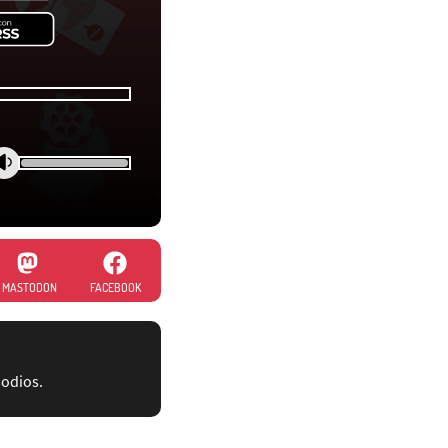
MASTODON
FACEBOOK
sodios.