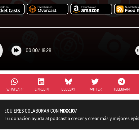
00:00
/
18:28
WHATSAPP
LINKEDIN
BLUESKY
TWITTER
TELEGRAM
¿QUIERES COLABORAR CON
MIXX.IO
?
Tu donación ayuda al podcast a crecer y crear más y mejores epi