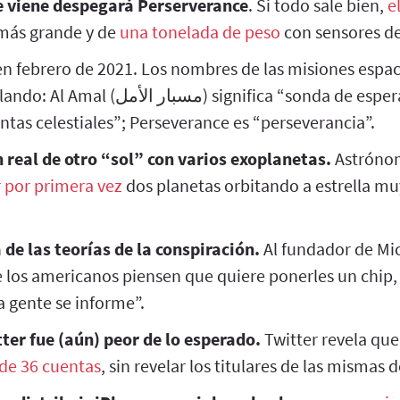
e viene despegará Perserverance
. Si todo sale bien,
e
 más grande y de
una tonelada de peso
con sensores de
en febrero de 2021. Los nombres de las misiones espa
gnifica “sonda de esperanza”; Tianwen (天
ntas celestiales”; Perseverance es “perseverancia”.
real de otro “sol” con varios exoplanetas.
Astróno
 por primera vez
dos planetas orbitando a estrella mu
 de las teorías de la conspiración.
Al fundador de Mic
e los americanos piensen que quiere ponerles un chip,
 gente se informe”.
ter fue (aún) peor de lo esperado.
Twitter revela qu
de 36 cuentas
, sin revelar los titulares de las misma