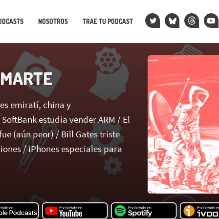
ODCASTS
NOSOTROS
TRAE TU PODCAST
 MARTE
s emiratí, china y
 SoftBank estudia vender ARM / El
ue (aún peor) / Bill Gates triste
ciones / iPhones especiales para