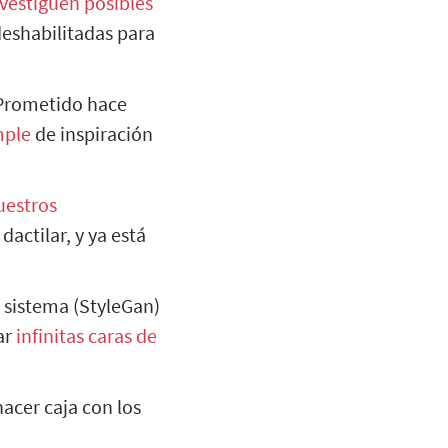
vestiguen posibles
deshabilitadas para
rometido hace
mple
de inspiración
uestros
dactilar, y ya está
sistema (StyleGan)
ar
infinitas caras de
acer caja con los