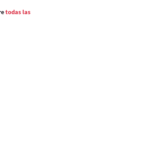
re
todas las