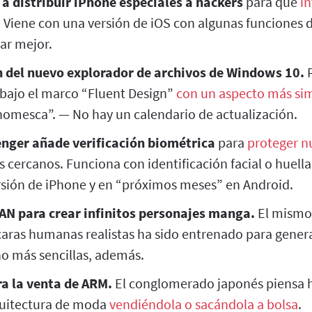
a distribuir iPhone especiales a hackers
para que
in
. Viene con una versión de iOS con algunas funciones 
r mejor.
 del nuevo explorador de archivos de Windows 10.
P
 bajo el marco “Fluent Design”
con un aspecto más si
mesca”. — No hay un calendario de actualización.
nger añade verificación biométrica
para
proteger n
s cercanos. Funciona con identificación facial o huella 
ersión de iPhone y en “próximos meses” en Android.
AN para crear infinitos personajes manga.
El mismo 
caras humanas realistas ha sido entrenado para gener
o más sencillas, además.
a la venta de ARM.
El conglomerado japonés piensa h
quitectura de moda
vendiéndola o sacándola a bolsa
.