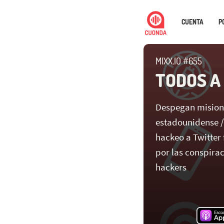
CUENTA
P
MIXX.IO #655
TODOS A
Despegan misione
estadounidense /
hackeo a Twitter f
por las conspira
hackers