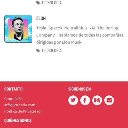
TECNOLOGIA
ELON
Tesla, SpaceX, Neuralink, X, xAI, The Boring
Company... hablamos de todas las compañías
dirigidas por Elon Musk
TECNOLOGIA
CONTACTO
SÍGUENOS EN
Cuonda SL
info@cuonda.com
Política de Privacidad
QUIÉNES SOMOS