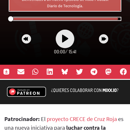
Diario de Tecnología.
00:00
/
15:41
¿QUIERES COLABORAR CON
MIXX.IO
?
Patrocinador:
El
proyecto CRECE de Cruz Roja
es
una nueva iniciativa para
luchar contra la