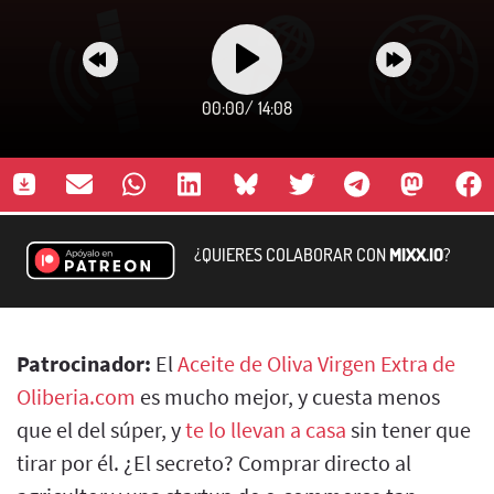
00:00
/
14:08
¿QUIERES COLABORAR CON
MIXX.IO
?
Patrocinador:
El
Aceite de Oliva Virgen Extra de
Oliberia.com
es mucho mejor, y cuesta menos
que el del súper, y
te lo llevan a casa
sin tener que
tirar por él. ¿El secreto? Comprar directo al