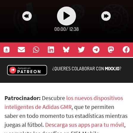
00:00
/
12:38
¿QUIERES COLABORAR CON
MIXX.IO
?
Patrocinador:
Descubre
los nuevos dispositivos
inteligentes de Adidas GMR
, que te permiten
saber en todo momento tus estadísticas mientras
juegas al fútbol.
Descarga sus apps para tu móvil
,