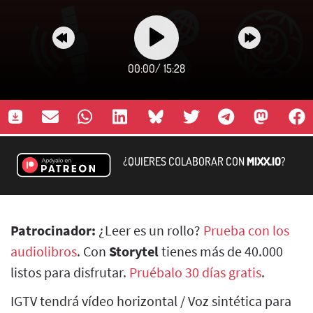
00:00
/
15:28
¿QUIERES COLABORAR CON
MIXX.IO
?
Patrocinador:
¿Leer es un rollo?
Prueba con los
audiolibros
. Con
Storytel
tienes más de 40.000
listos para disfrutar.
Pruébalo 30 días gratis
.
IGTV tendrá vídeo horizontal / Voz sintética para