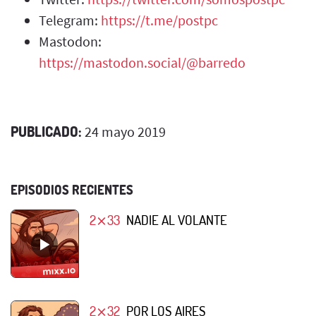
Telegram:
https://t.me/postpc
Mastodon:
https://mastodon.social/@barredo
PUBLICADO:
24 mayo 2019
EPISODIOS RECIENTES
2⨯33
NADIE AL VOLANTE
2⨯32
POR LOS AIRES