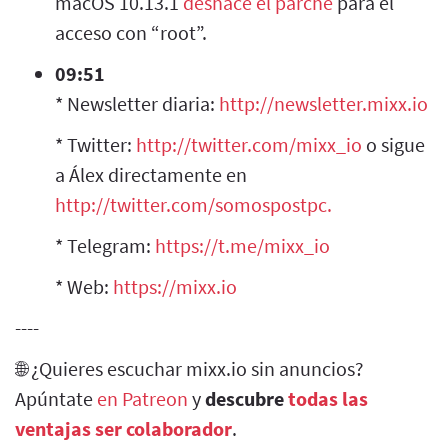
macOS 10.13.1
deshace el parche
para el
acceso con “root”.
09:51
* Newsletter diaria:
http://newsletter.mixx.io
* Twitter:
http://twitter.com/mixx_io
o sigue
a Álex directamente en
http://twitter.com/somospostpc.
* Telegram:
https://t.me/mixx_io
* Web:
https://mixx.io
----
🌐 ¿Quieres escuchar mixx.io sin anuncios?
Apúntate
en Patreon
y
descubre
todas las
ventajas ser colaborador
.