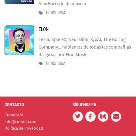
Álex Barredo de mixx.io
TECNOLOGIA
ELON
Tesla, SpaceX, Neuralink, X, xAI, The Boring
Company... hablamos de todas las compañías
dirigidas por Elon Musk
TECNOLOGIA
CONTACTO
SÍGUENOS EN
Cuonda SL
info@cuonda.com
Política de Privacidad