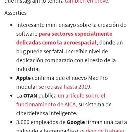
que Instagram lo tendrá
también en breve
.
Assorties
Interesante mini-ensayo sobre la creación de
software
para sectores especialmente
delicadas como la aeroespacial
, donde un
bug puede ser fatal. Increíble nivel de
dedicación comparado con el resto de la
industria.
Apple
confirma que el nuevo Mac Pro
modular
se retrasa hasta 2019
.
La
OTAN
publica
un artículo sobre el
funcionamiento de AICA
, su sistema de
ciberdefensa inteligente.
3.000 empleados de
Google
firman una carta
pidiendo a la compañía que
deje de trabajar