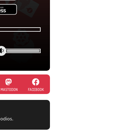
MASTODON
FACEBOOK
sodios.