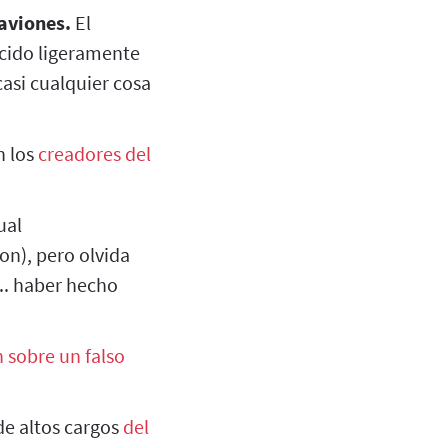
aviones.
El
ucido ligeramente
asi cualquier cosa
n los
creadores del
ual
on), pero olvida
... haber hecho
 sobre un falso
e altos cargos
del