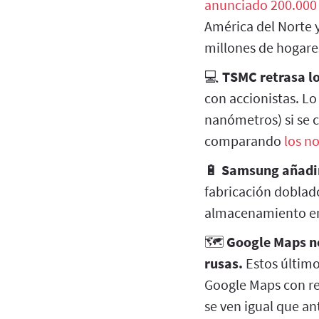
anunciado 200.000
América del Norte y
millones de hogares
💻
TSMC retrasa l
con accionistas. Lo
nanómetros) si se
comparando
los n
🔋
Samsung añadirá
fabricación doblad
almacenamiento en
🗺️
Google Maps no
rusas.
Estos último
Google Maps con rel
se ven igual que an