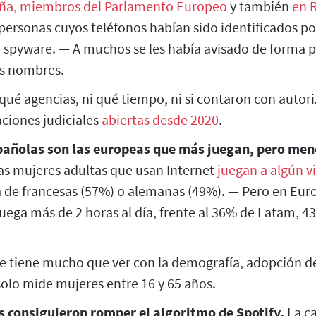
uña, miembros del Parlamento Europeo
y también
en 
 personas cuyos teléfonos habían sido identificados p
 spyware. — A muchos se les había avisado de forma 
us nombres.
ué agencias, ni qué tiempo, ni si contaron con autori
aciones judiciales
abiertas desde 2020
.
pañolas son las europeas que más juegan, pero men
as mujeres adultas que usan Internet
juegan a algún 
a de francesas (57%) o alemanas (49%). — Pero en Eur
juega más de 2 horas al día, frente al 36% de Latam, 
 tiene mucho que ver con la demografía, adopción d
solo mide mujeres entre 16 y 65 años.
ns consiguieron romper el algoritmo de Spotify.
La ca