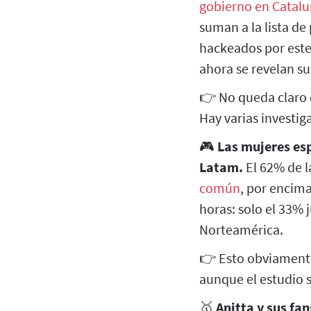
gobierno en Catal
suman a la lista de
hackeados por este
ahora se revelan s
👉 No queda claro q
Hay varias investig
🎮
Las mujeres es
Latam.
El 62% de l
común
, por encim
horas: solo el 33% 
Norteamérica.
👉 Esto obviamente
aunque el estudio 
🥇
Anitta y sus fa