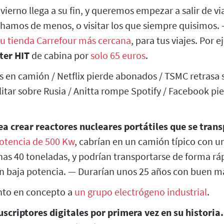
nvierno llega a su fin, y queremos empezar a salir de vi
chamos de menos, o visitar los que siempre quisimos.
tu tienda Carrefour más cercana
, para tus viajes. Por 
ter HIT
de cabina por
solo 65 euros
.
s en camión / Netflix pierde abonados / TSMC retrasa 
tar sobre Rusia / Anitta rompe Spotify / Facebook pie
ea crear reactores nucleares portátiles que se tran
otencia de 500 Kw
, cabrían en un camión típico con u
as 40 toneladas, y podrían transportarse de forma ráp
on baja potencia. — Durarían unos 25 años con buen 
nto en concepto a
un grupo electrógeno industrial
.
uscriptores digitales por primera vez en su historia.