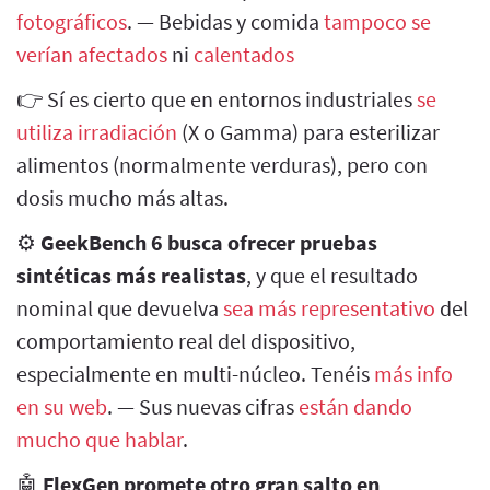
fotográficos
. — Bebidas y comida
tampoco se
verían afectados
ni
calentados
👉 Sí es cierto que en entornos industriales
se
utiliza irradiación
(X o Gamma) para esterilizar
alimentos (normalmente verduras), pero con
dosis mucho más altas.
⚙️
GeekBench 6 busca ofrecer pruebas
sintéticas más realistas
, y que el resultado
nominal que devuelva
sea más representativo
del
comportamiento real del dispositivo,
especialmente en multi-núcleo. Tenéis
más info
en su web
. — Sus nuevas cifras
están dando
mucho que hablar
.
🤖
FlexGen promete otro gran salto en