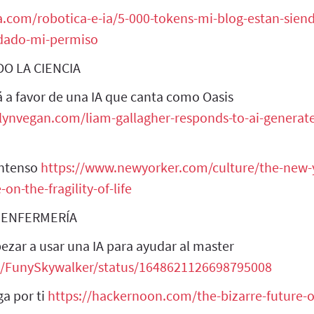
.com/robotica-e-ia/5-000-tokens-mi-blog-estan-sien
-dado-mi-permiso
O LA CIENCIA
á a favor de una IA que canta como Oasis
ynvegan.com/liam-gallagher-responds-to-ai-generate
intenso
https://www.newyorker.com/culture/the-new-
on-the-fragility-of-life
 ENFERMERÍA
zar a usar una IA para ayudar al master
om/FunySkywalker/status/1648621126698795008
ga por ti
https://hackernoon.com/the-bizarre-future-o