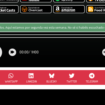
dos. Aquí estamos por segunda vez esta semana. No sé si habéis escuchado e
00:00
/
1H00
WHATSAPP
LINKEDIN
BLUESKY
TWITTER
TELEGRAM