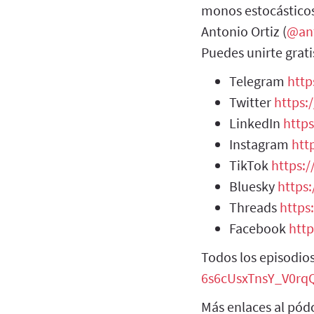
monos estocásticos 
Antonio Ortiz (
@an
Puedes unirte grati
Telegram
http
Twitter
https:
LinkedIn
http
Instagram
htt
TikTok
https:
Bluesky
https:
Threads
https
Facebook
htt
Todos los episodio
6s6cUsxTnsY_V0r
Más enlaces al pód