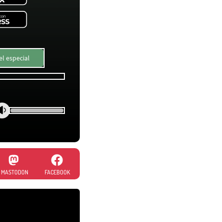
l especial
MASTODON
FACEBOOK