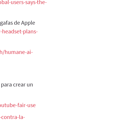
bal-users-says-the-
gafas de Apple
-headset-plans-
ch/humane-ai-
o para crear un
utube-fair-use
-contra-la-