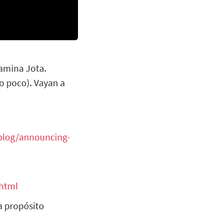
amina Jota.
o poco). Vayan a
blog/announcing-
.html
a propósito