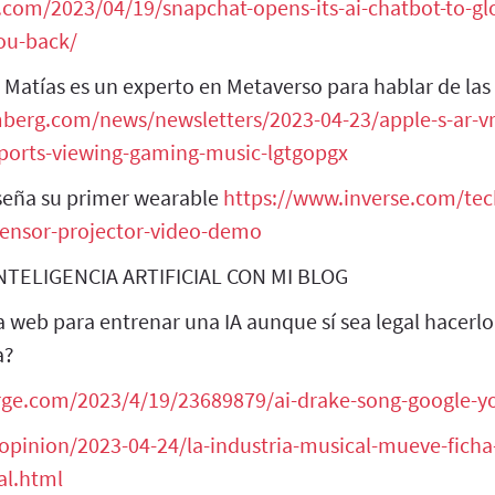
.com/2023/04/19/snapchat-opens-its-ai-chatbot-to-glo
you-back/
atías es un experto en Metaverso para hablar de las 
berg.com/news/newsletters/2023-04-23/apple-s-ar-vr
sports-viewing-gaming-music-lgtgopgx
eña su primer wearable
https://www.inverse.com/te
ensor-projector-video-demo
TELIGENCIA ARTIFICIAL CON MI BLOG
 la web para entrenar una IA aunque sí sea legal hacerl
a?
rge.com/2023/4/19/23689879/ai-drake-song-google-yo
/opinion/2023-04-24/la-industria-musical-mueve-ficha
ial.html