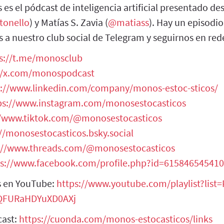
es el pódcast de inteligencia artificial presentado d
tonello
) y Matías S. Zavia (
@matiass
). Hay un episodi
s a nuestro club social de Telegram y seguirnos en rede
s://t.me/monosclub
//x.com/monospodcast
s://www.linkedin.com/company/monos-estoc-sticos/
ps://www.instagram.com/monosestocasticos
//www.tiktok.com/@monosestocasticos
//monosestocasticos.bsky.social
://www.threads.com/@monosestocasticos
ps://www.facebook.com/profile.php?id=61584654541
s en YouTube:
https://www.youtube.com/playlist?list=
qQFURaHDYuXD0AXj
cast:
https://cuonda.com/monos-estocasticos/links