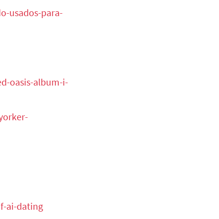
do-usados-para-
d-oasis-album-i-
yorker-
f-ai-dating