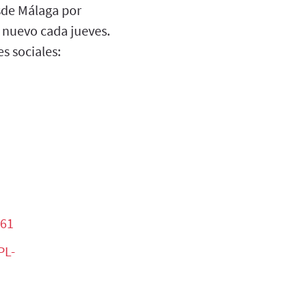
esde Málaga por
o nuevo cada jueves.
s sociales:
061
PL-