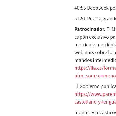
46:55 DeepSeek pon
51:51 Puerta grand
Patrocinador.
El Má
cupón exclusivo pa
matrícula matrícul
webinars sobre lo 
mandos intermedios
https://iia.es/for
utm_source=mono
El Gobierno publica
https://www.parent
castellano-y-lengua
monos estocásticos 