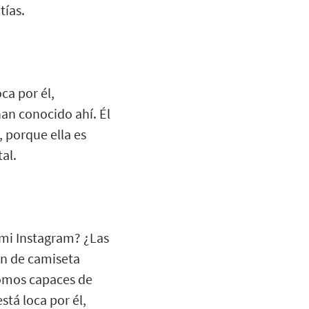
tías.
ca por él,
an conocido ahí. Él
, porque ella es
al.
e mi Instagram? ¿Las
ón de camiseta
 somos capaces de
está loca por él,