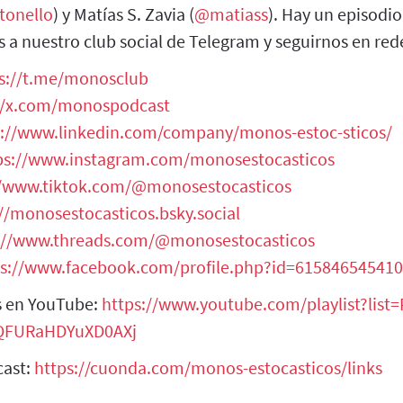
tonello
) y Matías S. Zavia (
@matiass
). Hay un episodi
s a nuestro club social de Telegram y seguirnos en rede
s://t.me/monosclub
//x.com/monospodcast
s://www.linkedin.com/company/monos-estoc-sticos/
ps://www.instagram.com/monosestocasticos
//www.tiktok.com/@monosestocasticos
//monosestocasticos.bsky.social
://www.threads.com/@monosestocasticos
ps://www.facebook.com/profile.php?id=61584654541
s en YouTube:
https://www.youtube.com/playlist?list=
qQFURaHDYuXD0AXj
cast:
https://cuonda.com/monos-estocasticos/links