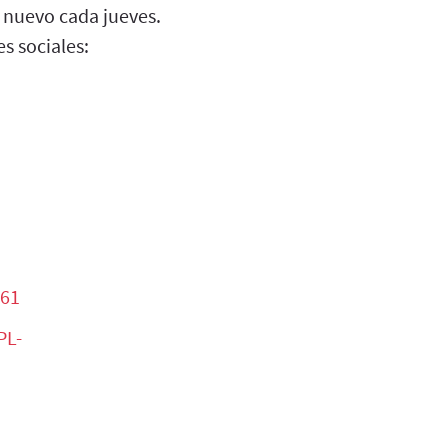
o nuevo cada jueves.
s sociales:
061
PL-