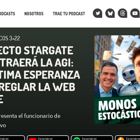
ODCASTS
NOSOTROS
TRAE TU PODCAST
COS 3×22
ECTO STARGATE
TRAERÁ LA AGI:
LTIMA ESPERANZA
REGLAR LA WEB
E
esenta el funcionario de
ivo