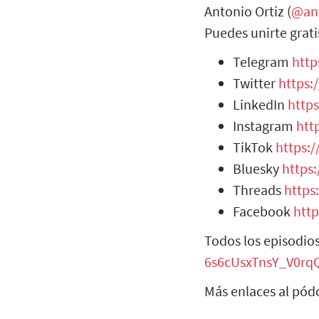
Antonio Ortiz (
@an
Puedes unirte grati
Telegram
http
Twitter
https:
LinkedIn
http
Instagram
htt
TikTok
https:
Bluesky
https:
Threads
https
Facebook
htt
Todos los episodio
6s6cUsxTnsY_V0r
Más enlaces al pód