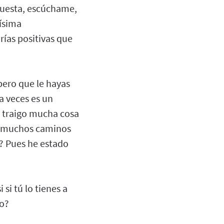
spuesta, escúchame,
tísima
orías positivas que
ero que le hayas
a veces es un
o traigo mucha cosa
ay muchos caminos
? Pues he estado
si tú lo tienes a
no?