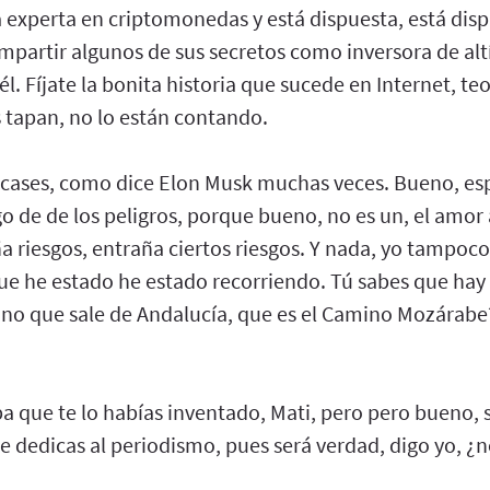
na experta en criptomonedas y está dispuesta, está di
mpartir algunos de sus secretos como inversora de al
l. Fíjate la bonita historia que sucede en Internet, te
 tapan, no lo están contando.
cases, como dice Elon Musk muchas veces. Bueno, esp
o de de los peligros, porque bueno, no es un, el amor 
a riesgos, entraña ciertos riesgos. Y nada, yo tampoc
ue he estado he estado recorriendo. Tú sabes que h
uno que sale de Andalucía, que es el Camino Mozárabe
 que te lo habías inventado, Mati, pero pero bueno, si 
te dedicas al periodismo, pues será verdad, digo yo, ¿