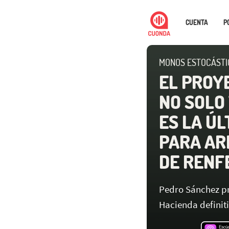
CUENTA
P
MONOS ESTOCÁSTI
EL PROY
NO SOLO 
ES LA Ú
PARA AR
DE RENF
Pedro Sánchez pr
Hacienda definit