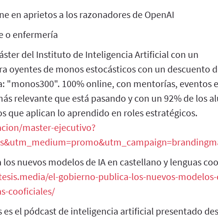
e en aprietos a los razonadores de OpenAI
e o enfermería
ster del Instituto de Inteligencia Artificial con un
ra oyentes de monos estocásticos con un descuento d
a: "monos300". 100% online, con mentorías, eventos ex
más relevante que está pasando y con un 92% de los a
 que aplican lo aprendido en roles estratégicos.
macion/master-ejecutivo?
s&utm_medium=promo&utm_campaign=brandingma
 los nuevos modelos de IA en castellano y lenguas coo
esis.media/el-gobierno-publica-los-nuevos-modelos-
s-cooficiales/
es el pódcast de inteligencia artificial presentado d