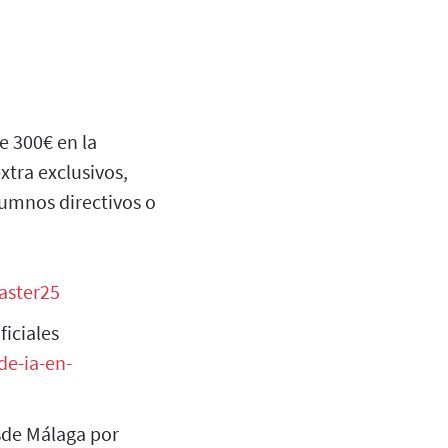
e 300€ en la
tra exclusivos,
lumnos directivos o
ster25
ficiales
de-ia-en-
esde Málaga por