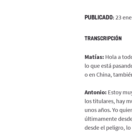
PUBLICADO:
23 ene
TRANSCRIPCIÓN
Matías:
Hola a todo
lo que está pasando 
o en China, tambié
Antonio:
Estoy muy 
los titulares, hay 
unos años. Yo quie
últimamente desde, 
desde el peligro, l