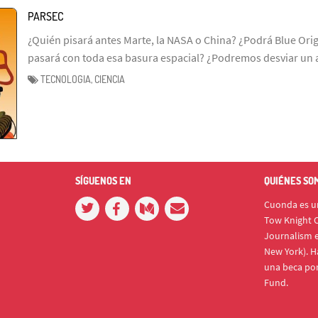
PARSEC
¿Quién pisará antes Marte, la NASA o China? ¿Podrá Blue Ori
pasará con toda esa basura espacial? ¿Podremos desviar un 
TECNOLOGIA, CIENCIA
SÍGUENOS EN
QUIÉNES SO
Cuonda es un
Tow Knight C
Journalism e
New York). H
una beca po
Fund.