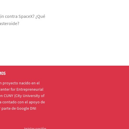
gin contra SpaceX? ¿Qué
asteroide?
MOS
 proyecto nacido en el
enter for Entrepreneurial
n CUNY (City University of
a contado con el apoyo de
r parte de Google DNI
Iniciar sesión