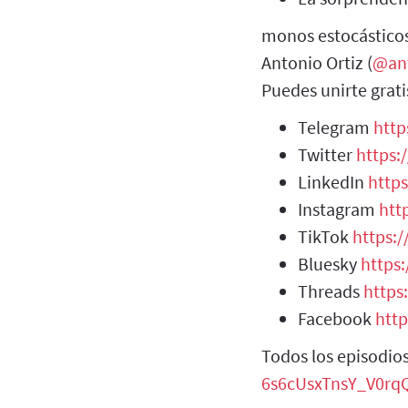
monos estocásticos 
Antonio Ortiz (
@an
Puedes unirte grati
Telegram
http
Twitter
https:
LinkedIn
http
Instagram
htt
TikTok
https:
Bluesky
https:
Threads
https
Facebook
htt
Todos los episodio
6s6cUsxTnsY_V0r