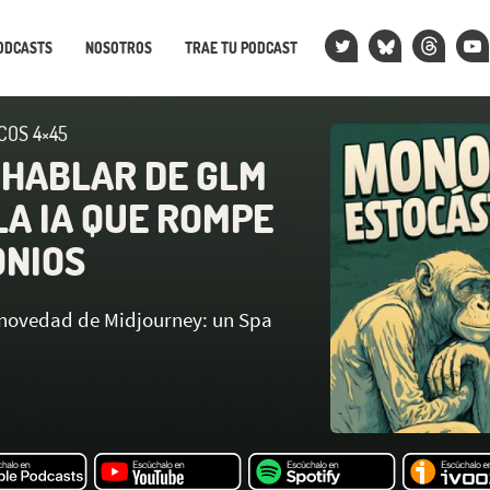
ODCASTS
NOSOTROS
TRAE TU PODCAST
COS 4×45
 HABLAR DE GLM
 LA IA QUE ROMPE
NIOS
 novedad de Midjourney: un Spa