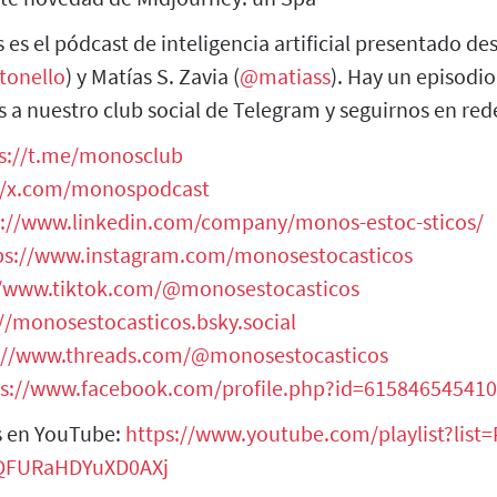
es el pódcast de inteligencia artificial presentado d
tonello
) y Matías S. Zavia (
@matiass
). Hay un episodi
s a nuestro club social de Telegram y seguirnos en rede
s://t.me/monosclub
//x.com/monospodcast
s://www.linkedin.com/company/monos-estoc-sticos/
ps://www.instagram.com/monosestocasticos
//www.tiktok.com/@monosestocasticos
//monosestocasticos.bsky.social
://www.threads.com/@monosestocasticos
ps://www.facebook.com/profile.php?id=61584654541
s en YouTube:
https://www.youtube.com/playlist?list=
qQFURaHDYuXD0AXj