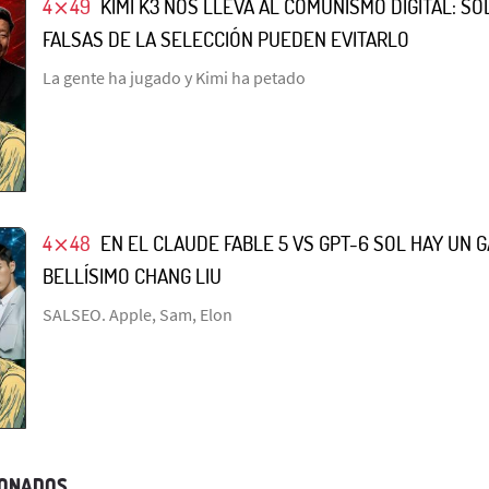
4⨯49
KIMI K3 NOS LLEVA AL COMUNISMO DIGITAL: S
FALSAS DE LA SELECCIÓN PUEDEN EVITARLO
La gente ha jugado y Kimi ha petado
4⨯48
EN EL CLAUDE FABLE 5 VS GPT-6 SOL HAY UN 
BELLÍSIMO CHANG LIU
SALSEO. Apple, Sam, Elon
IONADOS