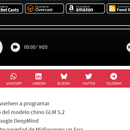
00:00
/
1H20
WHATSAPP
LINKEDIN
BLUESKY
TWITTER
TELEGRAM
vuelven a programar
 del modelo chino GLM 5.2
Google DeepMind
te novedad de Midjourney: un Spa