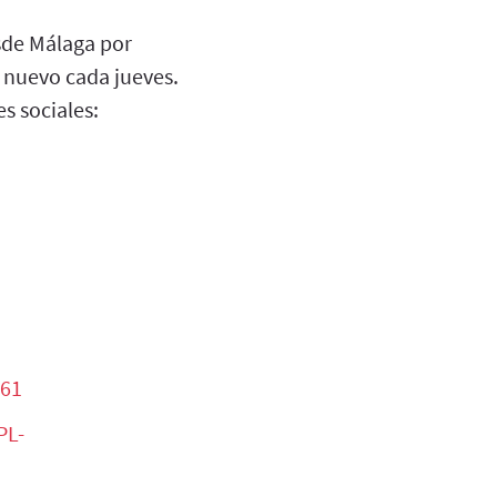
esde Málaga por
o nuevo cada jueves.
s sociales:
061
PL-