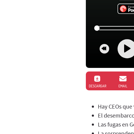
DESCARGAR
EMAIL
Hay CEOs que 
El desembarco
Las fugas en 
La sorprenden