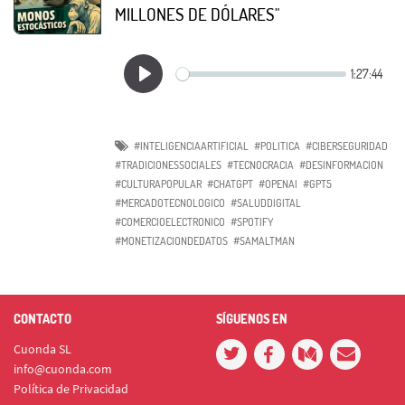
MILLONES DE DÓLARES"
#INTELIGENCIAARTIFICIAL
#POLITICA
#CIBERSEGURIDAD
#TRADICIONESSOCIALES
#TECNOCRACIA
#DESINFORMACION
#CULTURAPOPULAR
#CHATGPT
#OPENAI
#GPT5
#MERCADOTECNOLOGICO
#SALUDDIGITAL
#COMERCIOELECTRONICO
#SPOTIFY
#MONETIZACIONDEDATOS
#SAMALTMAN
CONTACTO
SÍGUENOS EN
Cuonda SL
info@cuonda.com
Política de Privacidad