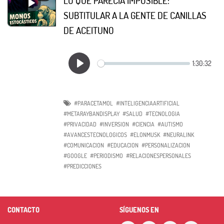
LO QUE PARECÍA IMPOSIBLE:
SUBTITULAR A LA GENTE DE CANILLAS
DE ACEITUNO
#PARACETAMOL
#INTELIGENCIAARTIFICIAL
#METARAYBANDISPLAY
#SALUD
#TECNOLOGIA
#PRIVACIDAD
#INVERSION
#CIENCIA
#AUTISMO
#AVANCESTECNOLOGICOS
#ELONMUSK
#NEURALINK
#COMUNICACION
#EDUCACION
#PERSONALIZACION
#GOOGLE
#PERIODISMO
#RELACIONESPERSONALES
#PREDICCIONES
CONTACTO
SÍGUENOS EN