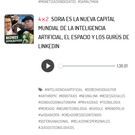
#MONETIZACIONDEDATOS
#SAMALTMAN
4⨯2
SORIA ES LA NUEVA CAPITAL
MUNDIAL DE LA INTELIGENCIA
ARTIFICIAL, EL ESPACIO Y LOS GURÚS DE
LINKEDIN
#INTELIGENCIAARTIFICIAL
#DERECHOSDEAUTOR
#ANTHROPIC
#ROBOTAXIS
#NEURALINK
#REDESSOCIALES
#CONDUCCIONAUTONOMA
#PRIVACIDAD
#TECNOLOGIA
#MERCADO
#NEUROTECNOLOGIA
#GOOGLE
#MONOPOLIO
#WEBABIERTA
#CREADORESDECONTENIDO
#DEFENSANACIONAL
#RELACIONESPERSONALES
#JUICIOSTECNOLOGICOS