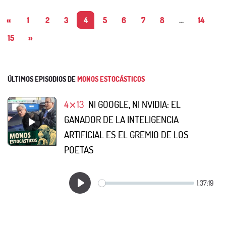
«
1
2
3
4
5
6
7
8
...
14
15
»
ÚLTIMOS EPISODIOS DE
MONOS ESTOCÁSTICOS
4⨯13
NI GOOGLE, NI NVIDIA: EL
GANADOR DE LA INTELIGENCIA
ARTIFICIAL ES EL GREMIO DE LOS
POETAS