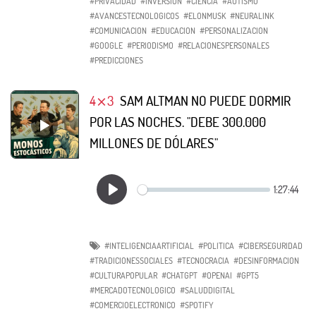
#PRIVACIDAD
#INVERSION
#CIENCIA
#AUTISMO
#AVANCESTECNOLOGICOS
#ELONMUSK
#NEURALINK
#COMUNICACION
#EDUCACION
#PERSONALIZACION
#GOOGLE
#PERIODISMO
#RELACIONESPERSONALES
#PREDICCIONES
4⨯3
SAM ALTMAN NO PUEDE DORMIR
POR LAS NOCHES. "DEBE 300.000
MILLONES DE DÓLARES"
#INTELIGENCIAARTIFICIAL
#POLITICA
#CIBERSEGURIDAD
#TRADICIONESSOCIALES
#TECNOCRACIA
#DESINFORMACION
#CULTURAPOPULAR
#CHATGPT
#OPENAI
#GPT5
#MERCADOTECNOLOGICO
#SALUDDIGITAL
#COMERCIOELECTRONICO
#SPOTIFY