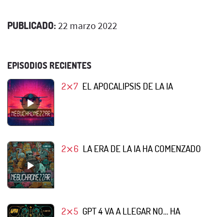
PUBLICADO:
22 marzo 2022
EPISODIOS RECIENTES
2⨯7
EL APOCALIPSIS DE LA IA
2⨯6
LA ERA DE LA IA HA COMENZADO
2⨯5
GPT 4 VA A LLEGAR NO… HA