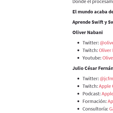
Donde el procesamie
El mundo acaba de
Aprende Swift y S
Oliver Nabani
Twitter:
@oliv
Twitch:
Oliver
Youtube:
Oliv
Julio César Ferná
Twitter:
@jcf
Twitch:
Apple 
Podcast:
Appl
Formación:
Ap
Consultoría:
G