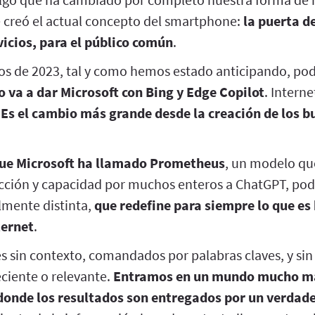
e creó el actual concepto del smartphone:
la puerta d
rvicios, para el público común
.
os de 2023, tal y como hemos estado anticipando, po
lo va a dar Microsoft con Bing y Edge Copilot
. Interne
Es el cambio más grande desde la creación de los b
que Microsoft ha llamado Prometheus
, un modelo qu
cción y capacidad por muchos enteros a ChatGPT, po
lmente distinta,
que redefine para siempre lo que es
ternet
.
s sin contexto, comandados por palabras claves, y sin 
ciente o relevante.
Entramos en un mundo mucho má
 donde los resultados son entregados por un verdad