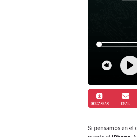
DESCARGAR
EMAIL
Si pensamos en el c
mente el
iPhone
. 