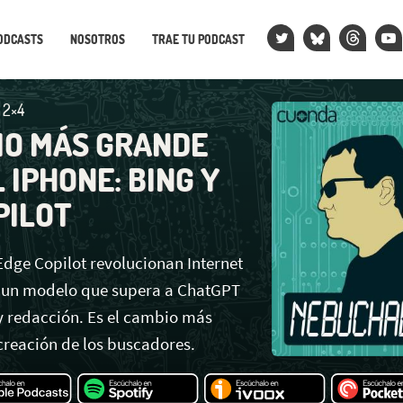
ODCASTS
NOSOTROS
TRAE TU PODCAST
2×4
IO MÁS GRANDE
 IPHONE: BING Y
PILOT
Edge Copilot revolucionan Internet
 un modelo que supera a ChatGPT
 redacción. Es el cambio más
creación de los buscadores.