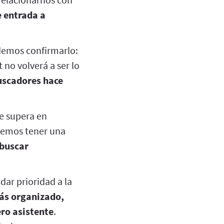
e entrada a
demos confirmarlo:
t no volverá a ser lo
uscadores hace
e supera en
demos tener una
 buscar
dar prioridad a la
s organizado,
ero asistente
.