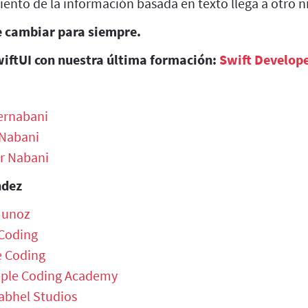
nto de la información basada en texto llega a otro ni
 cambiar para siempre.
wiftUI con nuestra última formación:
Swift Develop
ernabani
 Nabani
er Nabani
ndez
munoz
Coding
e Coding
ple Coding Academy
abhel Studios