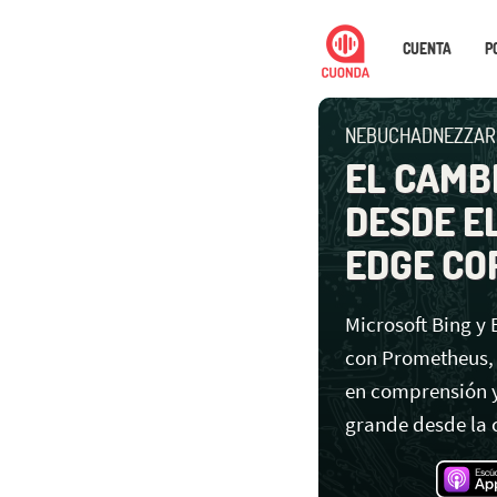
CUENTA
P
NEBUCHADNEZZAR 
EL CAMB
DESDE EL
EDGE CO
Microsoft Bing y 
con Prometheus,
en comprensión y
grande desde la 