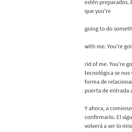
estén preparados. E
que you're
going to do someth
with me. You're goi
rid of me. You're g
tecnológica se nos
forma de relacionar
puerta de entrada a
Y ahora, a comienz
confirmarlo. El sig
volverá a ser lo m