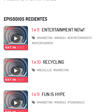
EPISODIOS RECIENTES
1⨯11
ENTERTAINMENT NOW!
#MARKETING
#MARCAS
#ENTRETENIMIENTO
#ENTERTAINMENT
1⨯10
RECYCLING
#RECICLAJE
#MARKETING
1⨯9
FUN IS HYPE
#MARKETING
#MARCAS
#TENDENCIAS