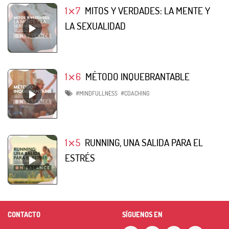
1⨯7
MITOS Y VERDADES: LA MENTE Y
LA SEXUALIDAD
1⨯6
MÉTODO INQUEBRANTABLE
#MINDFULLNESS
#COACHING
1⨯5
RUNNING, UNA SALIDA PARA EL
ESTRÉS
CONTACTO
SÍGUENOS EN